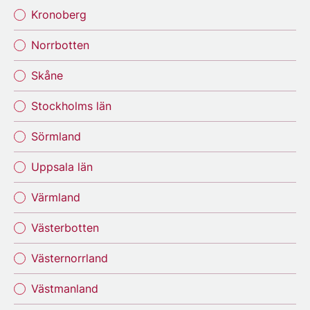
Kronoberg
Norrbotten
Skåne
Stockholms län
Sörmland
Uppsala län
Värmland
Västerbotten
Västernorrland
Västmanland