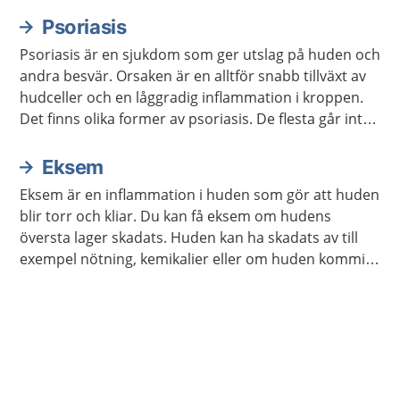
Psoriasis
Psoriasis är en sjukdom som ger utslag på huden och
andra besvär. Orsaken är en alltför snabb tillväxt av
hudceller och en låggradig inflammation i kroppen.
Det finns olika former av psoriasis. De flesta går inte
över men kan försvinna i perioder med hjälp av olika
behandlingar och lämpliga levnadsvanor.
Eksem
Eksem är en inflammation i huden som gör att huden
blir torr och kliar. Du kan få eksem om hudens
översta lager skadats. Huden kan ha skadats av till
exempel nötning, kemikalier eller om huden kommit i
kontakt med något du är allergisk emot. Eksem kan
lindras bra med rätt behandling. Eksem smittar inte.