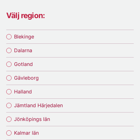
Välj region:
Blekinge
Dalarna
Gotland
Gävleborg
Halland
Jämtland Härjedalen
Jönköpings län
Kalmar län