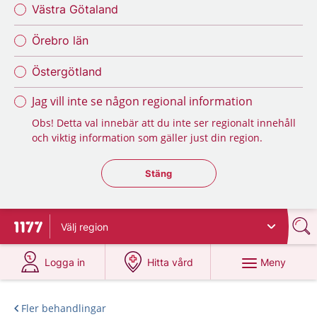
Västra Götaland
Örebro län
Östergötland
Jag vill inte se någon regional information
Obs! Detta val innebär att du inte ser regionalt innehåll
och viktig information som gäller just din region.
Stäng regionsväljaren
Stäng
Välj
region
Till startsidan för 1177
på 1177.se
på 1177.se
Meny
Logga in
Hitta vård
Fler behandlingar