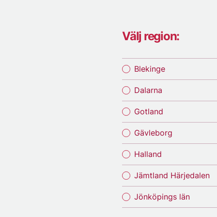
Välj region:
Blekinge
Dalarna
Gotland
Gävleborg
Halland
Jämtland Härjedalen
Jönköpings län