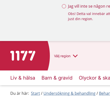
Jag vill inte se någon 
Obs! Detta val innebär att
just din region.
Till startsidan för 1177
Välj
region
Liv & hälsa
Barn & gravid
Olyckor & sk
Du är här:
Start
Undersökning & behandling
Behan