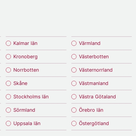
Kalmar län
Värmland
Kronoberg
Västerbotten
Norrbotten
Västernorrland
Skåne
Västmanland
Stockholms län
Västra Götaland
Sörmland
Örebro län
Uppsala län
Östergötland