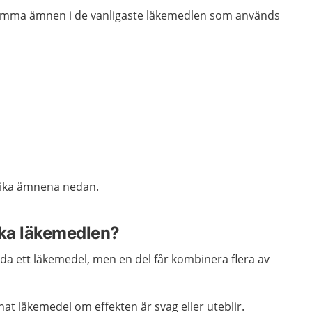
amma ämnen i de vanligaste läkemedlen som används
lika ämnena nedan.
ika läkemedlen?
nda ett läkemedel, men en del får kombinera flera av
at läkemedel om effekten är svag eller uteblir.