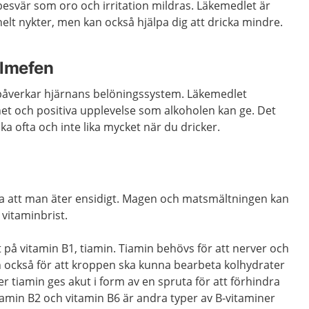
svär som oro och irritation mildras. Läkemedlet är
i helt nykter, men kan också hjälpa dig att dricka mindre.
almefen
påverkar hjärnans belöningssystem. Läkemedlet
 och positiva upplevelse som alkoholen kan ge. Det
 lika ofta och inte lika mycket när du dricker.
a att man äter ensidigt. Magen och matsmältningen kan
 vitaminbrist.
t på vitamin B1, tiamin. Tiamin behövs för att nerver och
 också för att kroppen ska kunna bearbeta kolhydrater
r tiamin ges akut i form av en spruta för att förhindra
itamin B2 och vitamin B6 är andra typer av B-vitaminer