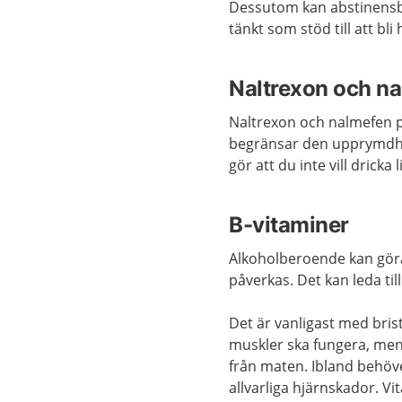
Dessutom kan abstinensbe
tänkt som stöd till att bl
Naltrexon och n
Naltrexon och nalmefen 
begränsar den upprymdhet
gör att du inte vill dricka
B-vitaminer
Alkoholberoende kan gör
påverkas. Det kan leda till
Det är vanligast med bris
muskler ska fungera, men
från maten. Ibland behöve
allvarliga hjärnskador. V