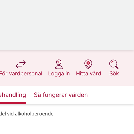
på 1177.se
på 1177.se
på 1177.se
på 1177.se
För vårdpersonal
Logga in
Hitta vård
Sök
ehandling
Så fungerar vården
el vid alkoholberoende