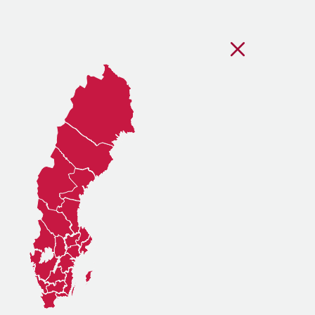
Stäng regionsvälj