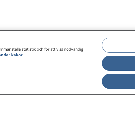
ammanställa statistik och för att viss nödvändig
änder kakor
sjukdomar och
Other languages
sa din journal
Lättläst svenska
 för