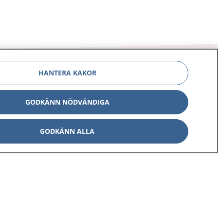
HANTERA KAKOR
GODKÄNN NÖDVÄNDIGA
Om 1177
Kontakt
E-tjänster
Press
GODKÄNN ALLA
Aktuellt
Digital tillgänglighet