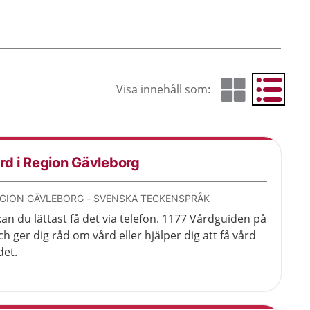
Visa innehåll som:
Visa som rutnät
Visa som 
Cur
rd i Region Gävleborg
EGION GÄVLEBORG - SVENSKA TECKENSPRÅK
n du lättast få det via telefon. 1177 Vårdguiden på
ch ger dig råd om vård eller hjälper dig att få vård
det.