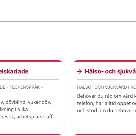
selskadade
Hälso- och sjukvå
E - TECKENSPRÅK -
HÄLSO- OCH SJUKVÅRD I R
Behöver du råd om vård ka
öv, dövblind, vuxendöv,
telefon, har alltid öppet o
kning i olika
och stöd om du behöver 
esök, arbetsplatsträffar,