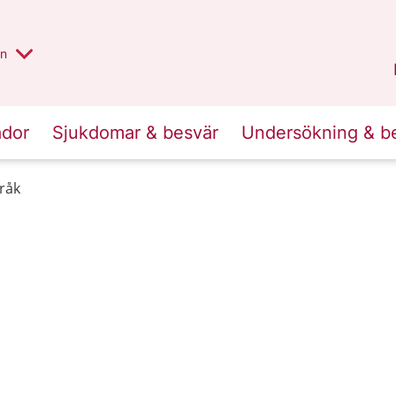
alt region
nnan
on
Gävleborg
.
ador
Sjukdomar & besvär
Undersökning & b
råk