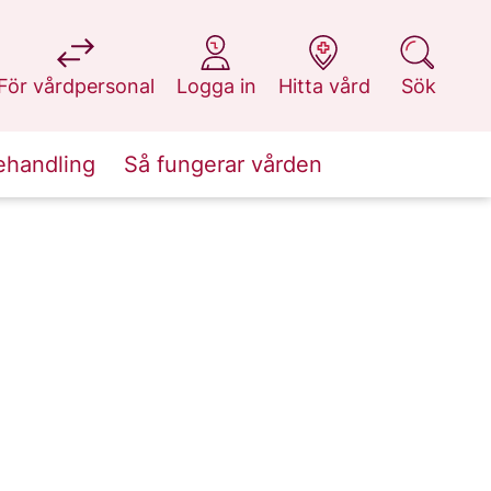
på 1177.se
på 1177.se
på 1177.se
på 1177.se
För vårdpersonal
Logga in
Hitta vård
Sök
ehandling
Så fungerar vården