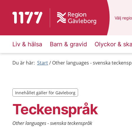
Till startsidan för 1177
Du har v
Välj
en a
regi
Liv & hälsa
Barn & gravid
Olyckor & sk
Du är här:
Start
Other languages - svenska teckensp
Innehållet gäller för Gävleborg
Innehållet gäller för Gävleborg
Teckenspråk
Other languages - svenska teckenspråk