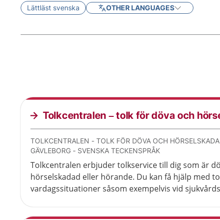
Lättläst svenska
OTHER LANGUAGES
Tolkcentralen – tolk för döva och hör
TOLKCENTRALEN - TOLK FÖR DÖVA OCH HÖRSELSKADAD
GÄVLEBORG - SVENSKA TECKENSPRÅK
Tolkcentralen erbjuder tolkservice till dig som är d
hörselskadad eller hörande. Du kan få hjälp med tol
vardagssituationer såsom exempelvis vid sjukvårdsb
familjeangelägenheter eller fritidsaktiviteter.