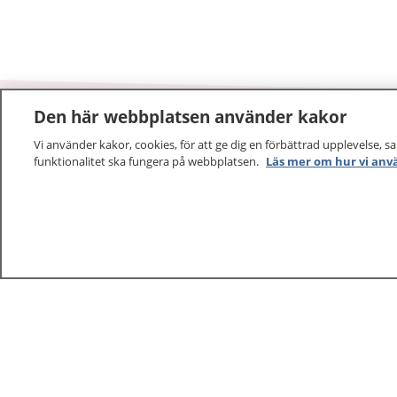
Den här webbplatsen använder kakor
Vi använder kakor, cookies, för att ge dig en förbättrad upplevelse, s
1177
–
tryggt om din hälsa och vård
funktionalitet ska fungera på webbplatsen.
Läs mer om hur vi anv
På 1177.se får du råd om hälsa och information om 
vilka mottagningar du kan kontakta. Logga in för att lä
och göra dina vårdärenden. Ring telefonnummer 1177
sjukvårdsrådgivning dygnet runt.
1177 ger dig råd när du vill må bättre.