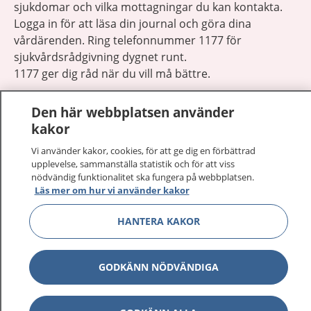
sjukdomar och vilka mottagningar du kan kontakta.
Logga in för att läsa din journal och göra dina
vårdärenden. Ring telefonnummer 1177 för
sjukvårdsrådgivning dygnet runt.
1177 ger dig råd när du vill må bättre.
Den här webbplatsen använder
kakor
Vi använder kakor, cookies, för att ge dig en förbättrad
Visa inn
upplevelse, sammanställa statistik och för att viss
1177 på flera språk
nödvändig funktionalitet ska fungera på webbplatsen.
Läs mer om hur vi använder kakor
Visa inn
Om 1177
HANTERA KAKOR
Visa inn
Kontakt
GODKÄNN NÖDVÄNDIGA
Behandling av personuppgifter