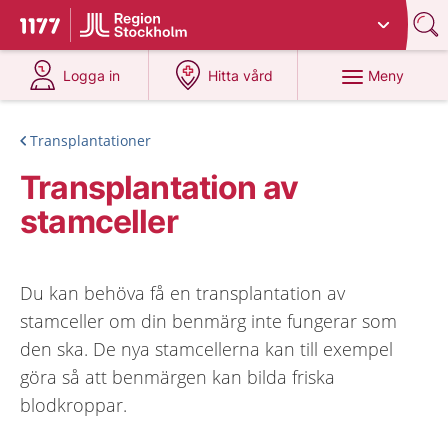
Du har valt region
Stockholms län
.
Till startsidan för 1177
på 1177.se
på 1177.se
Meny
Logga in
Hitta vård
Transplantationer
Transplantation av
stamceller
Du kan behöva få en transplantation av
stamceller om din benmärg inte fungerar som
den ska. De nya stamcellerna kan till exempel
göra så att benmärgen kan bilda friska
blodkroppar.