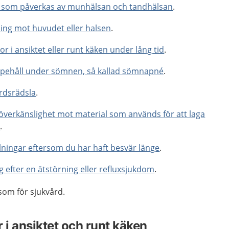
 som påverkas av munhälsan och tandhälsan
.
ing mot huvudet eller halsen
.
r i ansiktet eller runt käken under lång tid
.
pehåll under sömnen, så kallad sömnapné
.
rdsrädsla
.
r överkänslighet mot material som används för att laga
r
.
llningar eftersom du har haft besvär länge
.
ng efter en ätstörning eller refluxsjukdom
.
som för sjukvård.
i ansiktet och runt käken