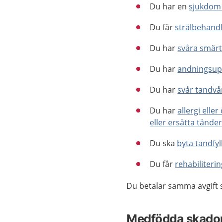
Du har en
sjukdom
Du får
strålbehandl
Du har
svåra smärto
Du har
andningsup
Du har
svår tandvå
Du har
allergi elle
eller ersätta tände
Du ska
byta tandfy
Du får
rehabiliteri
Du betalar samma avgift 
Medfödda skador 