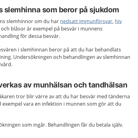
s slemhinna som beror på sjukdom
ens slemhinnor om du har
nedsatt immunförsvar
,
hiv
r och blåsor är exempel på besvär i munnens
handling för dessa besvär.
esvären i slemhinnan beror på att du har behandlats
rålning. Undersökningen och behandlingen av slemhinnan
dvård.
erkas av munhälsan och tandhälsan
karen tror blir värre av att du har besvär med tänderna
ill exempel vara en infektion i munnen som gör att du
ökningen som ingår. Behandlingen får du betala själv.