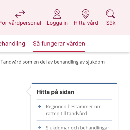
på 1177.se
på 1177.se
på 1177.se
på 1177.se
För vårdpersonal
Logga in
Hitta vård
Sök
ehandling
Så fungerar vården
Tandvård som en del av behandling av sjukdom
Hitta på sidan
Regionen bestämmer om
rätten till tandvård
Sjukdomar och behandlingar