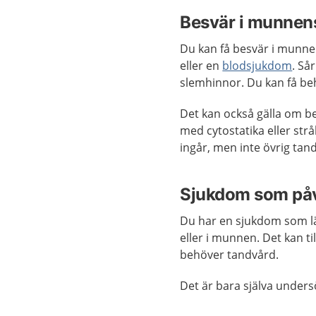
Besvär i munnen
Du kan få besvär i munn
eller en
blodsjukdom
. Så
slemhinnor. Du kan få be
Det kan också gälla om b
med cytostatika eller st
ingår, men inte övrig tan
Sjukdom som påv
Du har en sjukdom som lä
eller i munnen. Det kan t
behöver tandvård.
Det är bara själva unders