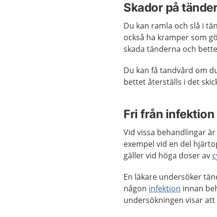
Skador på tändern
Du kan ramla och slå i tä
också ha kramper som gör
skada tänderna och bette
Du kan få tandvård om du 
bettet återställs i det sk
Fri från infektio
Vid vissa behandlingar är d
exempel vid en del hjärt
gäller vid höga doser av
c
En läkare undersöker tänd
någon
infektion
innan beh
undersökningen visar att 