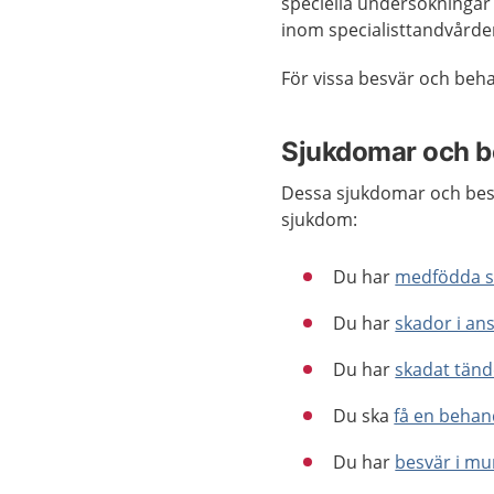
speciella undersökningar
inom specialisttandvårde
För vissa besvär och beh
Sjukdomar och b
Dessa sjukdomar och besvä
sjukdom:
Du har
medfödda sk
Du har
skador i an
Du har
skadat tände
Du ska
få en behand
Du har
besvär i m