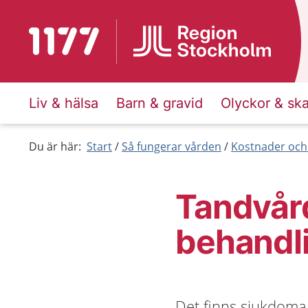
Till startsidan för 1177
Liv & hälsa
Barn & gravid
Olyckor & sk
Du är här:
Start
Så fungerar vården
Kostnader och
Tandvård
behandl
Det finns sjukdoma