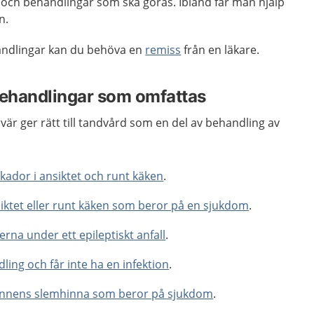
 och behandlingar som ska göras. Ibland får man hjälp
n.
andlingar kan du behöva en
remiss
från en läkare.
ehandlingar som omfattas
r ger rätt till tandvård som en del av behandling av
ador i ansiktet och runt käken
.
siktet eller runt käken som beror på en sjukdom
.
rna under ett epileptiskt anfall
.
ling och får inte ha en infektion
.
unnens slemhinna som beror på sjukdom
.