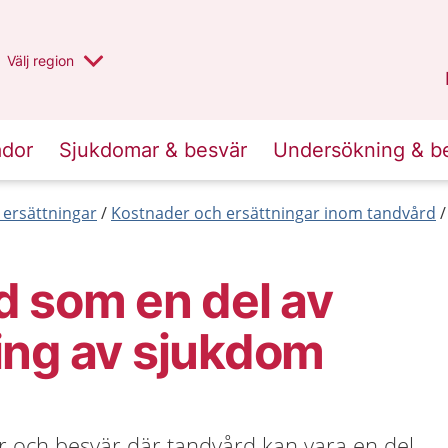
Du har valt region
Välj
en annan
region
Stockholms län
.
ador
Sjukdomar & besvär
Undersökning & b
 ersättningar
Kostnader och ersättningar inom tandvård
 som en del av
ing av sjukdom
r och besvär där tandvård kan vara en del