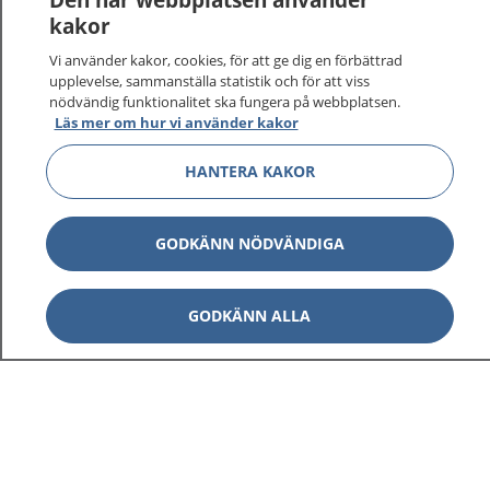
kakor
På 1177.se får du råd om hälsa och information om
Vi använder kakor, cookies, för att ge dig en förbättrad
sjukdomar och vilka mottagningar du kan kontakta.
upplevelse, sammanställa statistik och för att viss
Logga in för att läsa din journal och göra dina
nödvändig funktionalitet ska fungera på webbplatsen.
vårdärenden. Ring telefonnummer 1177 för
Läs mer om hur vi använder kakor
sjukvårdsrådgivning dygnet runt.
HANTERA KAKOR
1177 ger dig råd när du vill må bättre.
GODKÄNN NÖDVÄNDIGA
Visa inn
GODKÄNN ALLA
1177 på flera språk
Visa inn
Om 1177
Visa inn
Kontakt