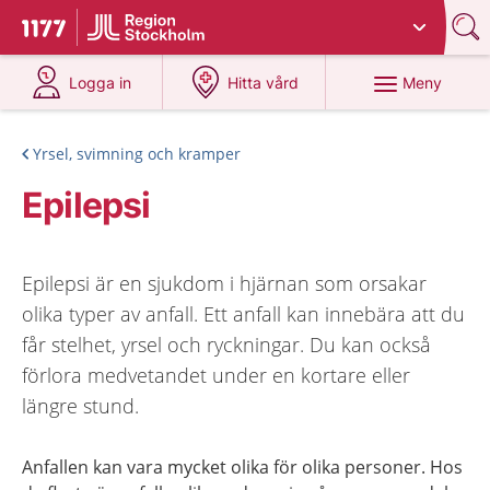
Du har valt region
Stockholms län
.
Till startsidan för 1177
på 1177.se
på 1177.se
Meny
Logga in
Hitta vård
Yrsel, svimning och kramper
Epilepsi
Epilepsi är en sjukdom i hjärnan som orsakar
olika typer av anfall. Ett anfall kan innebära att du
får stelhet, yrsel och ryckningar. Du kan också
förlora medvetandet under en kortare eller
längre stund.
Anfallen kan vara mycket olika för olika personer. Hos