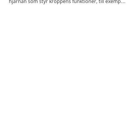
hjärnan som styr kroppens funktioner, till exempel
våra sinnen och rörelser.