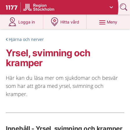
Du har valt region
Stockholms län
.
Till startsidan för 1177
på 1177.se
på 1177.se
Meny
Logga in
Hitta vård
Hjärna och nerver
Yrsel, svimning och
kramper
Här kan du läsa mer om sjukdomar och besvär
som har att göra med yrsel, svimning och
kramper.
Innehåll - Yrsel, svimning och kramper