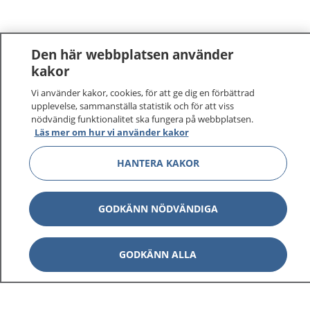
Den här webbplatsen använder
kakor
Vi använder kakor, cookies, för att ge dig en förbättrad
1177
–
tryggt om din hälsa och vård
upplevelse, sammanställa statistik och för att viss
nödvändig funktionalitet ska fungera på webbplatsen.
På 1177.se får du råd om hälsa och information om
Läs mer om hur vi använder kakor
sjukdomar och vilka mottagningar du kan kontakta.
HANTERA KAKOR
Logga in för att läsa din journal och göra dina
vårdärenden. Ring telefonnummer 1177 för
sjukvårdsrådgivning dygnet runt.
GODKÄNN NÖDVÄNDIGA
1177 ger dig råd när du vill må bättre.
GODKÄNN ALLA
Visa inn
1177 på flera språk