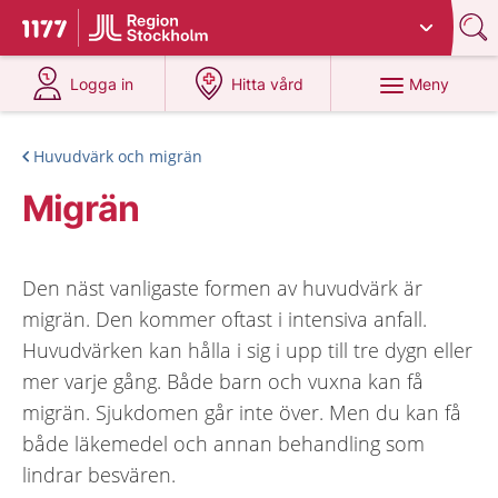
Du har valt region
Stockholms län
.
Till startsidan för 1177
på 1177.se
på 1177.se
Meny
Logga in
Hitta vård
Huvudvärk och migrän
Migrän
Den näst vanligaste formen av huvudvärk är
migrän. Den kommer oftast i intensiva anfall.
Huvudvärken kan hålla i sig i upp till tre dygn eller
mer varje gång. Både barn och vuxna kan få
migrän. Sjukdomen går inte över. Men du kan få
både läkemedel och annan behandling som
lindrar besvären.