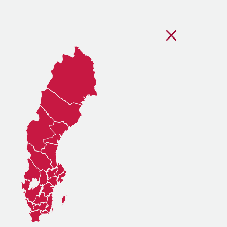
Stäng regionsvälj