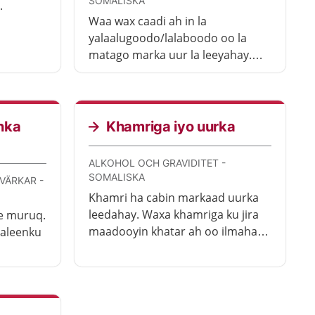
SOMALISKA
Waa wax caadi ah in la
 soo
yalaalugoodo/lalaboodo oo la
matago marka uur la leeyahay.
Inkasta oo ay wax adag/la
dhibsado noqon karto, ayaanay
haddana taasi waxyeello adiga iyo
ilmaha toona u laheyn. Waxa jira
nka
Khamriga iyo uurka
waxyaalo aad sameyn karto si aad
uga roonaato.
ALKOHOL OCH GRAVIDITET -
SOMALISKA
VÄRKAR -
Khamri ha cabin markaad uurka
leedahay. Waxa khamriga ku jira
e muruq.
maadooyin khatar ah oo ilmaha
galeenku
caloosha ku jira dhaawici kara.
Dumarka ay ku adagtahay inay
axa tan
cabitaanka khamriga joojiyaan
ayaa taas laga caawimo karaa.
ka la