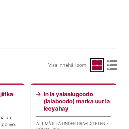
Visa innehåll som:
Visa som rutnät
Visa som 
Cur
iifka
In la yalaalugoodo
(lalaboodo) marka uur la
leeyahay
yaa ah
ATT MÅ ILLA UNDER GRAVIDITETEN -
joojiyo.