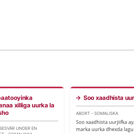
baatooyinka
Soo xaadhista uurj
naa xilliga uurka la
sho
ABORT - SOMALISKA
Soo xaadhista uurjiifka a
 BESVÄR UNDER EN
marka uurka dhexda lagu 