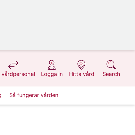
at 1177.se
at 1177.se
at 1177.se
at 1177.se
 vårdpersonal
Logga in
Hitta vård
Search
g
Så fungerar vården