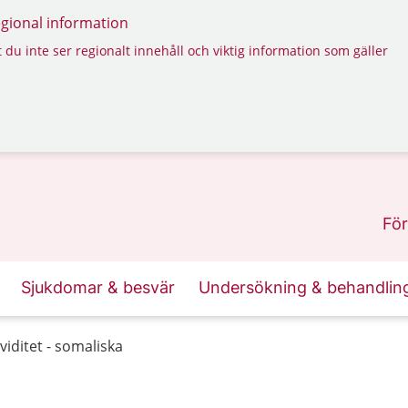
regional information
 du inte ser regionalt innehåll och viktig information som gäller
För
Sjukdomar & besvär
Undersökning & behandlin
viditet - somaliska