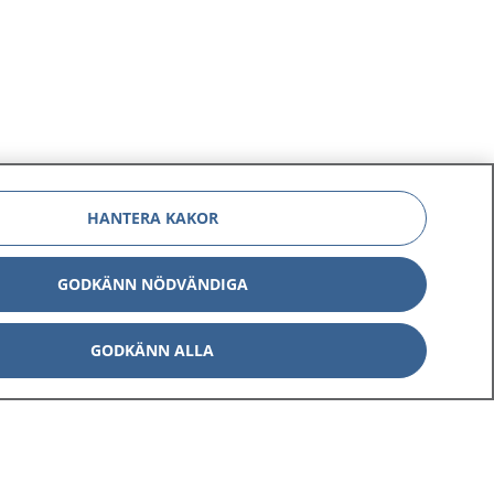
a dib
a/umusha
 ka
ku
kaaga.
taaba
eed ayay
aga ayaa
HANTERA KAKOR
marinta
GODKÄNN NÖDVÄNDIGA
GODKÄNN ALLA