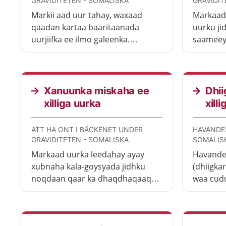
GRAVIDITETEN - SOMALISKA
GRAVIDIT
Markii aad uur tahay, waxaad
Markaad
qaadan kartaa baaritaanada
uurku ji
uurjiifka ee ilmo galeenka.
saameey
Baaritaanadaan waxaa loo yaqaan
dhibaato
baaritaanada uurjiifka. Adiga
Dhibaat
dooro haddii aad rabtid inaad
ka dib ka
martid baaritaanadaan.
Xanuunka miskaha ee
Dhi
xilliga uurka
xill
ATT HA ONT I BÄCKENET UNDER
HAVANDE
GRAVIDITETEN - SOMALISKA
SOMALIS
Markaad uurka leedahay ayay
Havandes
xubnaha kala-goysyada jidhku
(dhiigka
noqdaan qaar ka dhaqdhaqaaq
waa cudu
badan. Waxaad markaas xanuun
markaad
ku yeelan kartaa miskaha. Taasi
yeelanay
waa wax caadi ah oo badanaa
adiga iy