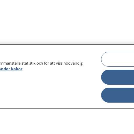
uurka laheyd,dhalmada k
ama hal sanno dhalmad
ka dib. Waxaad sidoo kale
jawaabi doontaa su'aalo 
saabsan adiga caafimaad
Uur kasta iyo dhalmo kas
waa mid gaar sidaas dart
muhiim u tahay inaad ka
qeybqaadato. Jawaabaha
ammanställa statistik och för att viss nödvändig
gacan ka geysanaya horu
änder kakor
daryeelka.