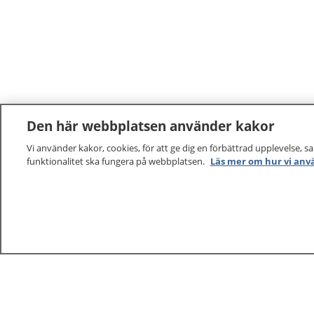
Den här webbplatsen använder kakor
Vi använder kakor, cookies, för att ge dig en förbättrad upplevelse, s
funktionalitet ska fungera på webbplatsen.
Läs mer om hur vi anv