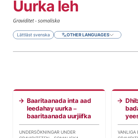
Uurka leh
Graviditet - somaliska
Lättläst svenska
OTHER LANGUAGES
Baaritaanada inta aad
Dhi
leedahay uurka –
bada
baaritaanada uurjiifka
yee
UNDERSÖKNINGAR UNDER
VANLIGA