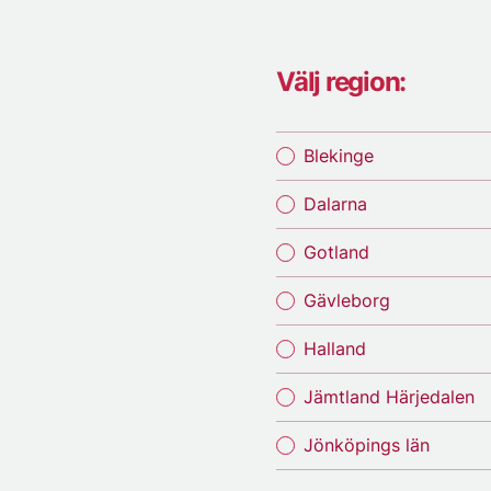
Välj region:
Blekinge
Dalarna
Gotland
Gävleborg
Halland
Jämtland Härjedalen
Jönköpings län