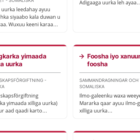
ET - SOMALISKA
Adigaaga uurka leh ayaa
 uurka leedahay ayuu
go’aansanaya in aad iska
dhka siyaabo kala duwan u
xaadho iyo in kale.
aa. Wuxuu keeni karaa
oyin kala duwan.
ooyinkaas ayaa dhalmada
a taga.
igkarka yimaada
Foosha iyo xanuu
iga uurka
foosha
SKAPSFÖRGIFTNING -
SAMMANDRAGNINGAR OCH 
KA
SOMALISKA
kapsförgiftning
Ilmo-galeenku waxa weey
rka yimaada xilliga uurka)
Mararka qaar ayuu ilmo-
r aad qaadi karto
xilliga uurka
 uurka leedahay. Waxaad
dhuujismaa/giigsamaa. W
saa dhiig kar. Taasi ayaa
loo yaqaannaa fool
o ilmahaba saameyn karta.
(sammandragningar). Mar