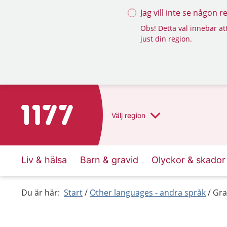
Jag vill inte se någon 
Obs! Detta val innebär att
just din region.
To start page for 1177
Välj
region
Liv & hälsa
Barn & gravid
Olyckor & skador
Du är här:
Start
Other languages - andra språk
Gra