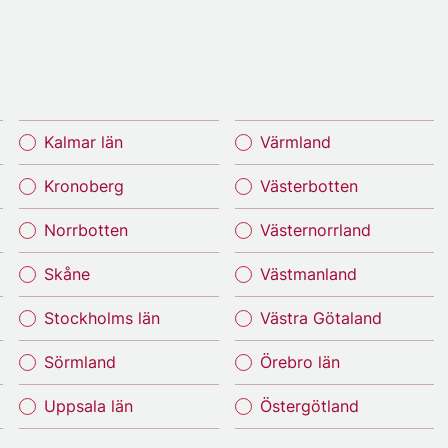
Kalmar län
Värmland
Kronoberg
Västerbotten
Norrbotten
Västernorrland
Skåne
Västmanland
Stockholms län
Västra Götaland
Sörmland
Örebro län
Uppsala län
Östergötland