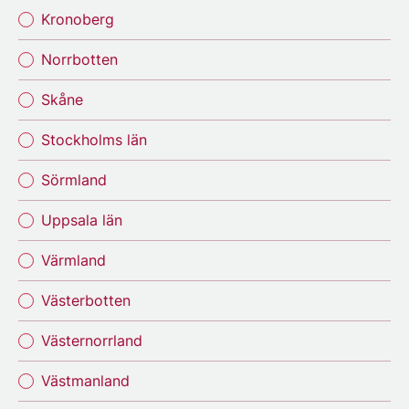
Kronoberg
Norrbotten
Skåne
Stockholms län
Sörmland
Uppsala län
Värmland
Västerbotten
Västernorrland
Västmanland