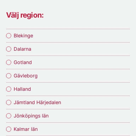
Välj region:
Blekinge
Dalarna
Gotland
Gävleborg
Halland
Jämtland Härjedalen
Jönköpings län
Kalmar län