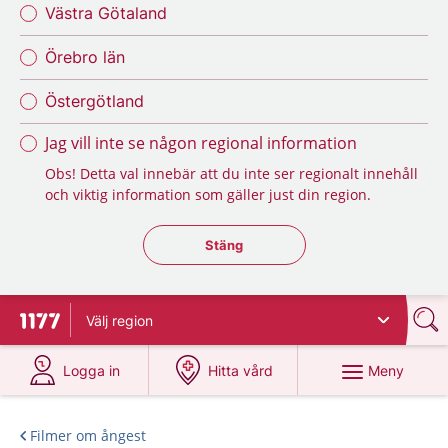
Västra Götaland
Örebro län
Östergötland
Jag vill inte se någon regional information
Obs! Detta val innebär att du inte ser regionalt innehåll
och viktig information som gäller just din region.
Stäng regionsväljaren
Stäng
Välj
region
Till startsidan för 1177
på 1177.se
på 1177.se
Meny
Logga in
Hitta vård
Filmer om ångest