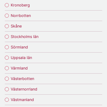
Kronoberg
Norrbotten
Skåne
Stockholms län
Sörmland
Uppsala län
Värmland
Västerbotten
Västernorrland
Västmanland