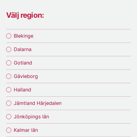
Välj region:
Blekinge
Dalarna
Gotland
Gävleborg
Halland
Jämtland Härjedalen
Jönköpings län
Kalmar län