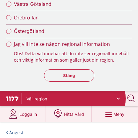
Västra Götaland
Örebro län
Östergötland
Jag vill inte se någon regional information
Obs! Detta val innebär att du inte ser regionalt innehåll
och viktig information som gäller just din region.
Stäng regionsväljaren
Stäng
Välj
region
Till startsidan för 1177
på 1177.se
på 1177.se
Meny
Logga in
Hitta vård
Ångest