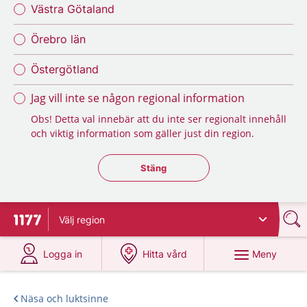
Västra Götaland
Örebro län
Östergötland
Jag vill inte se någon regional information
Obs! Detta val innebär att du inte ser regionalt innehåll
och viktig information som gäller just din region.
Stäng regionsväljaren
Stäng
Välj
region
Till startsidan för 1177
på 1177.se
på 1177.se
Meny
Logga in
Hitta vård
Näsa och luktsinne