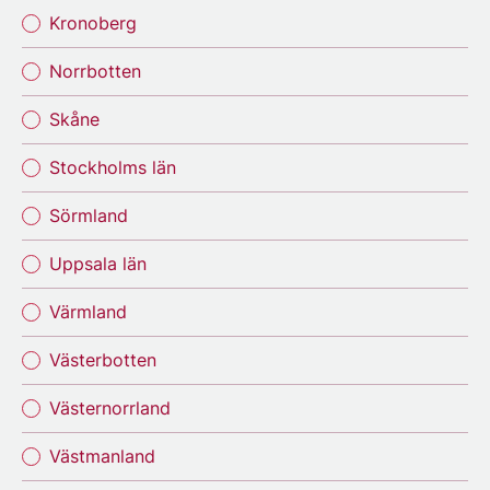
Kronoberg
Norrbotten
Skåne
Stockholms län
Sörmland
Uppsala län
Värmland
Västerbotten
Västernorrland
Västmanland