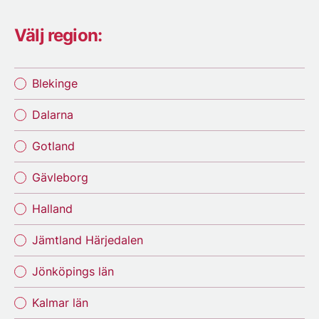
Välj region:
Blekinge
Dalarna
Gotland
Gävleborg
Halland
Jämtland Härjedalen
Jönköpings län
Kalmar län