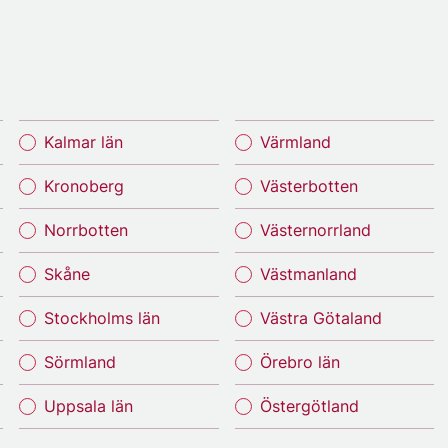
Kalmar län
Värmland
Kronoberg
Västerbotten
Norrbotten
Västernorrland
Skåne
Västmanland
Stockholms län
Västra Götaland
Sörmland
Örebro län
Uppsala län
Östergötland