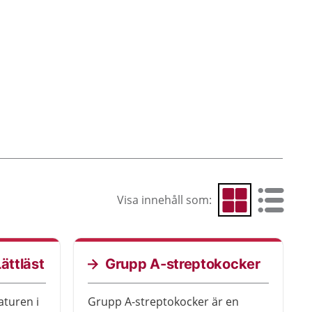
Visa innehåll som:
Visa som rutnät
Visa som 
ättläst
Grupp A-streptokocker
aturen i
Grupp A-streptokocker är en