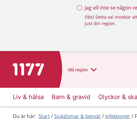
Jag vill inte se någon 
Obs! Detta val innebär att
just din region.
Till startsidan för 1177
Välj
region
Liv & hälsa
Barn & gravid
Olyckor & sk
Du är här:
Start
Sjukdomar & besvär
Infektioner