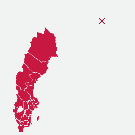
Stäng regionsvälj