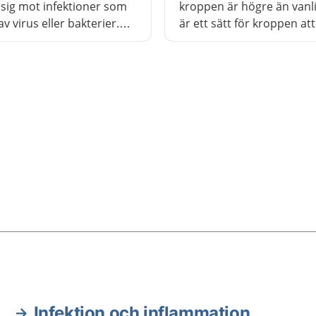
 sig mot infektioner som
kroppen är högre än vanli
v virus eller bakterier.
är ett sätt för kroppen at
lätt feber, men det
sig mot infektioner. Febe
inte betyda att de är
barn är vanligt
sjuka. Det viktiga är hur
r i övrigt.
Infektion och inflammation