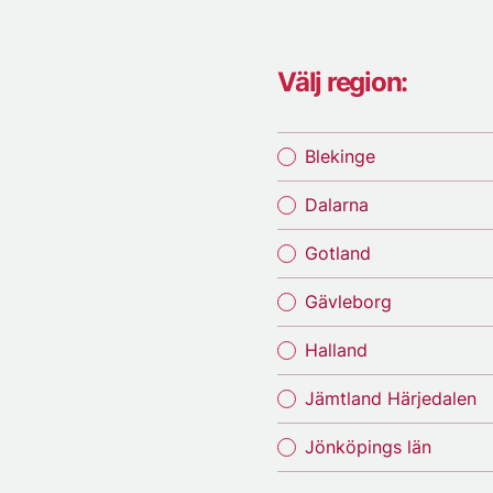
Välj region:
Blekinge
Dalarna
Gotland
Gävleborg
Halland
Jämtland Härjedalen
Jönköpings län