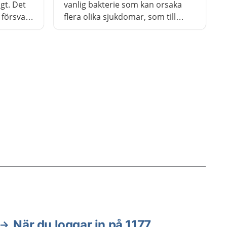
gt. Det
vanlig bakterie som kan orsaka
t försvara
flera olika sjukdomar, som till
r hos
exempel svinkoppor och halsfluss.
Ibland kan bakterierna orsaka
allvarliga infektioner. De kallas då
för invasiva streptokocker.
När du loggar in på 1177