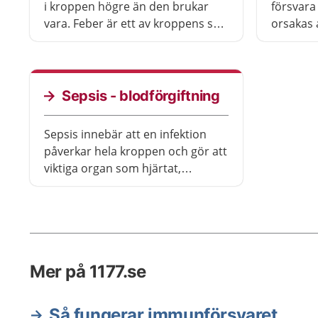
i kroppen högre än den brukar
försvara
vara. Feber är ett av kroppens sätt
orsakas a
att försvara sig mot infektioner
Barn får 
som orsakas av virus och
behöver 
bakterier. Det är mycket vanligt
särskilt 
att få feber i samband med till
barnet må
Sepsis - blodförgiftning
exempel förkylningar.
Sepsis innebär att en infektion
påverkar hela kroppen och gör att
viktiga organ som hjärtat,
lungorna, hjärnan och njurarna
inte fungerar som de ska. Sepsis
kan vara livshotande
Mer på 1177.se
Så fungerar immunförsvaret