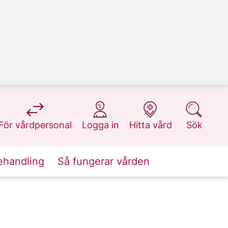
på 1177.se
på 1177.se
på 1177.se
på 1177.se
För vårdpersonal
Logga in
Hitta vård
Sök
ehandling
Så fungerar vården