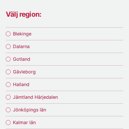
Välj region:
Blekinge
Dalarna
Gotland
Gävleborg
Halland
Jämtland Härjedalen
Jönköpings län
Kalmar län