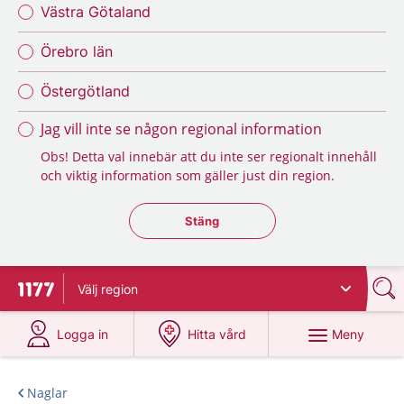
Västra Götaland
Örebro län
Östergötland
Jag vill inte se någon regional information
Obs! Detta val innebär att du inte ser regionalt innehåll
och viktig information som gäller just din region.
Stäng regionsväljaren
Stäng
Välj
region
Till startsidan för 1177
på 1177.se
på 1177.se
Meny
Logga in
Hitta vård
Naglar