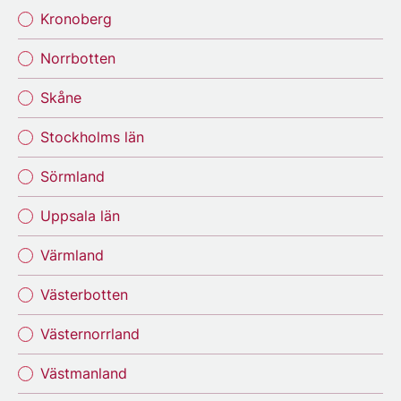
Kronoberg
Norrbotten
Skåne
Stockholms län
Sörmland
Uppsala län
Värmland
Västerbotten
Västernorrland
Västmanland