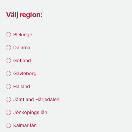
Välj region:
Blekinge
Dalarna
Gotland
Gävleborg
Halland
Jämtland Härjedalen
Jönköpings län
Kalmar län