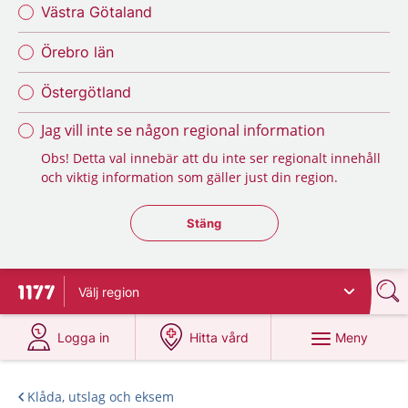
Västra Götaland
Örebro län
Östergötland
Jag vill inte se någon regional information
Obs! Detta val innebär att du inte ser regionalt innehåll
och viktig information som gäller just din region.
Stäng regionsväljaren
Stäng
Välj
region
Till startsidan för 1177
på 1177.se
på 1177.se
Meny
Logga in
Hitta vård
Klåda, utslag och eksem