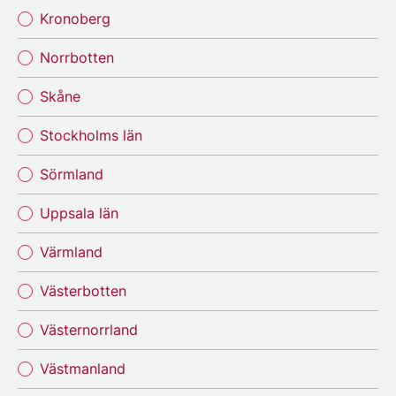
Kronoberg
Norrbotten
Skåne
Stockholms län
Sörmland
Uppsala län
Värmland
Västerbotten
Västernorrland
Västmanland