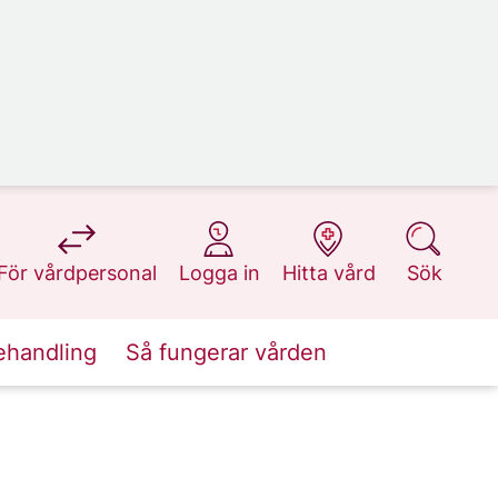
på 1177.se
på 1177.se
på 1177.se
på 1177.se
För vårdpersonal
Logga in
Hitta vård
Sök
ehandling
Så fungerar vården