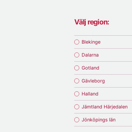
Välj region:
Blekinge
Dalarna
Gotland
Gävleborg
Halland
Jämtland Härjedalen
Jönköpings län