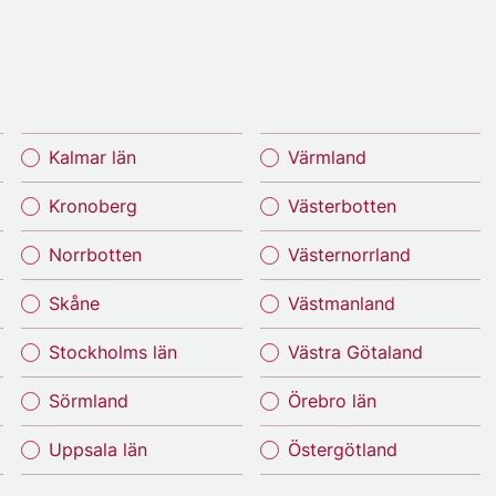
Kalmar län
Värmland
Kronoberg
Västerbotten
Norrbotten
Västernorrland
Skåne
Västmanland
Stockholms län
Västra Götaland
Sörmland
Örebro län
Uppsala län
Östergötland