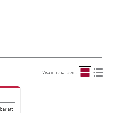
Visa innehåll som:
Visa som rutnät
Visa som 
bär att