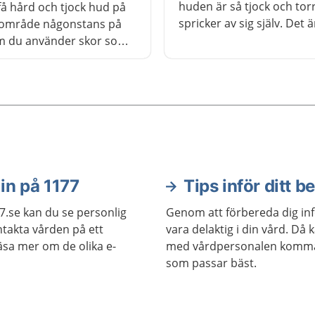
huden är så tjock och tor
få hård och tjock hud på
spricker av sig själv. Det ä
et område någonstans på
vanligast på händer och f
m du använder skor som
Du kan göra mycket för at
. Förhårdnaden kan
förhindra och behandla
inåt och utvecklas till en
självsprickor.
 om trycket pågår under
. Det kan göra mycket ont
kan oftast behandla
 själv.
in på 1177
Tips inför ditt b
7.se kan du se personlig
Genom att förbereda dig in
takta vården på ett
vara delaktig i din vård. Då
läsa mer om de olika e-
med vårdpersonalen komma 
som passar bäst.