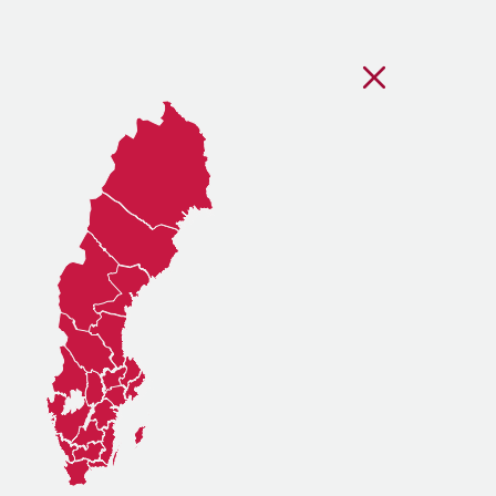
Stäng regionsvälj