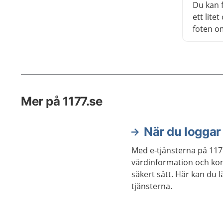
Du kan 
ett lit
foten o
trycker
pressas 
liktorn
lång tid
men du 
Mer på 1177.se
besvären
När du loggar 
Med e-tjänsterna på 117
vårdinformation och kon
säkert sätt. Här kan du 
tjänsterna.