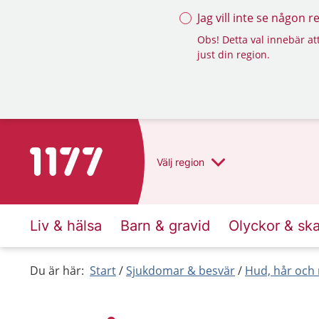
Jag vill inte se någon 
Obs! Detta val innebär att
just din region.
Till startsidan för 1177
Välj
region
Liv & hälsa
Barn & gravid
Olyckor & sk
Du är här:
Start
Sjukdomar & besvär
Hud, hår och 