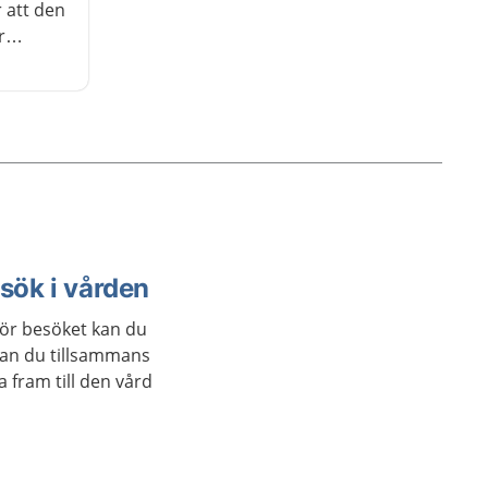
r att den
r
ötter.
t
esök i vården
för besöket kan du
 kan du tillsammans
fram till den vård