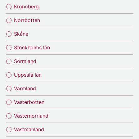
Kronoberg
Norrbotten
Skåne
Stockholms län
Sörmland
Uppsala län
Värmland
Västerbotten
Västernorrland
Västmanland