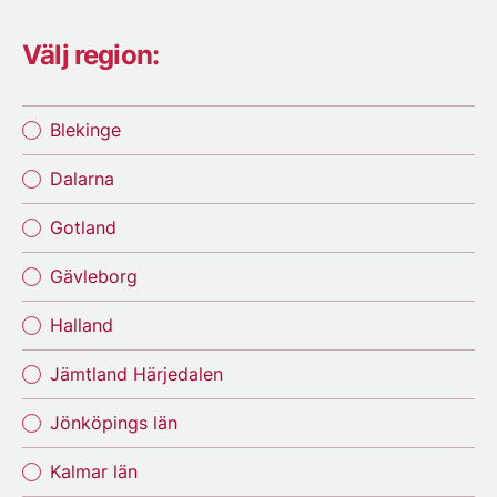
Välj region:
Blekinge
Dalarna
Gotland
Gävleborg
Halland
Jämtland Härjedalen
Jönköpings län
Kalmar län