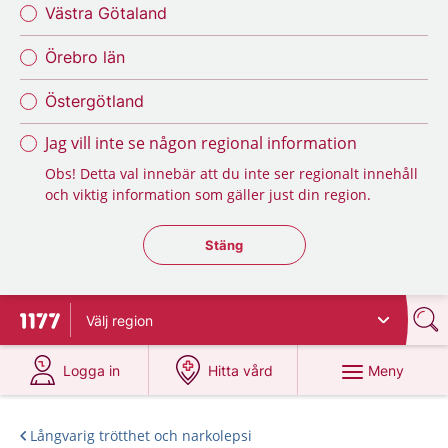
Västra Götaland
Örebro län
Östergötland
Jag vill inte se någon regional information
Obs! Detta val innebär att du inte ser regionalt innehåll
och viktig information som gäller just din region.
Stäng regionsväljaren
Stäng
Välj
region
Till startsidan för 1177
på 1177.se
på 1177.se
Meny
Logga in
Hitta vård
Långvarig trötthet och narkolepsi