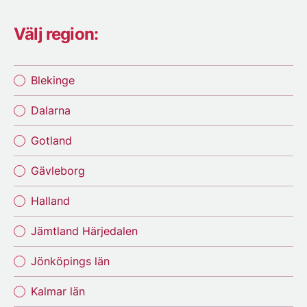
Välj region:
Blekinge
Dalarna
Gotland
Gävleborg
Halland
Jämtland Härjedalen
Jönköpings län
Kalmar län