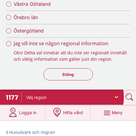
Västra Götaland
Örebro län
Östergötland
Jag vill inte se någon regional information
Obs! Detta val innebär att du inte ser regionalt innehåll
och viktig information som gäller just din region.
Stäng regionsväljaren
Stäng
Välj
region
Till startsidan för 1177
på 1177.se
på 1177.se
Meny
Logga in
Hitta vård
Huvudvärk och migrän