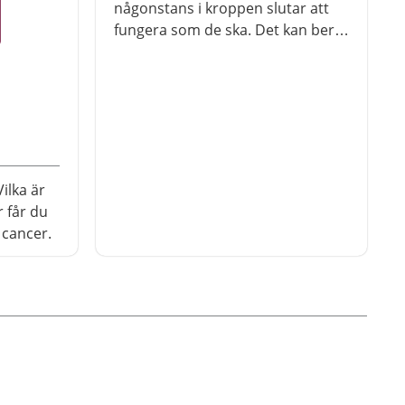
någonstans i kroppen slutar att
fungera som de ska. Det kan bero
på olika saker. Det finns många
olika cancersjukdomar
ilka är
 får du
 cancer.