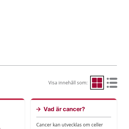
Visa innehåll som:
Visa som rutnät
Visa som 
Vad är cancer?
Cancer kan utvecklas om celler