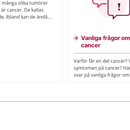
s många olika tumörer
 är cancer. De kallas
e. Ibland kan de ändå
esvär men för det mesta
ngen behandling.
Vanliga frågor om
cancer
Varför får en del cancer? V
symtomen på cancer? Här
svar på vanliga frågor om