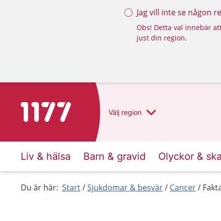
Jag vill inte se någon 
Obs! Detta val innebär att
just din region.
Till startsidan för 1177
Välj
region
Liv & hälsa
Barn & gravid
Olyckor & sk
Du är här:
Start
Sjukdomar & besvär
Cancer
Fakt