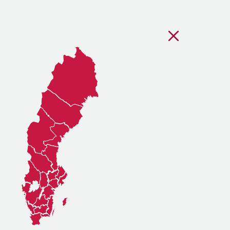
Stäng regionsvälj