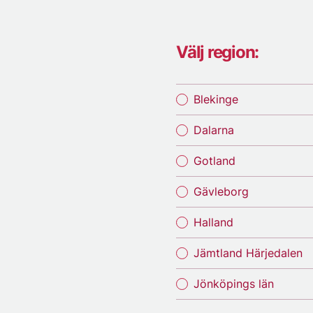
Välj region:
Blekinge
Dalarna
Gotland
Gävleborg
Halland
Jämtland Härjedalen
Jönköpings län