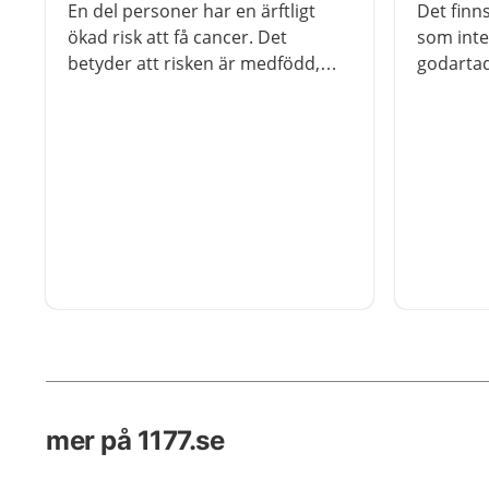
En del personer har en ärftligt
Det finn
ökad risk att få cancer. Det
som inte
betyder att risken är medfödd,
godartad
men det är inte säkert att cancer
orsaka b
uppstår. Det finns hjälp som
behövs i
minskar risken, eller upptäcker
tidigt om du håller på att bli sjuk.
Först behövs en utredning.
mer på 1177.se