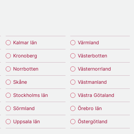
Kalmar län
Värmland
Kronoberg
Västerbotten
Norrbotten
Västernorrland
Skåne
Västmanland
Stockholms län
Västra Götaland
Sörmland
Örebro län
Uppsala län
Östergötland