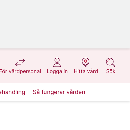
på 1177.se
på 1177.se
på 1177.se
på 1177.se
För vårdpersonal
Logga in
Hitta vård
Sök
ehandling
Så fungerar vården