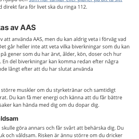
 direkt fara för livet ska du ringa 112.
kas av AAS
av att använda AAS, men du kan aldrig veta i förväg vad
 går heller inte att veta vilka biverkningar som du kan
 på gener som du har ärvt, ålder, kön, doser och hur
n. En del biverkningar kan komma redan efter några
nde långt efter att du har slutat använda
å större muskler om du styrketränar och samtidigt
t. Du kan få mer energi och känna att du får bättre
r saker kan hända med dig om du dopar dig.
våldsam
 skulle göra annars och får svårt att behärska dig. Du
tsjuk och våldsam. Risken är ännu större om du dricker