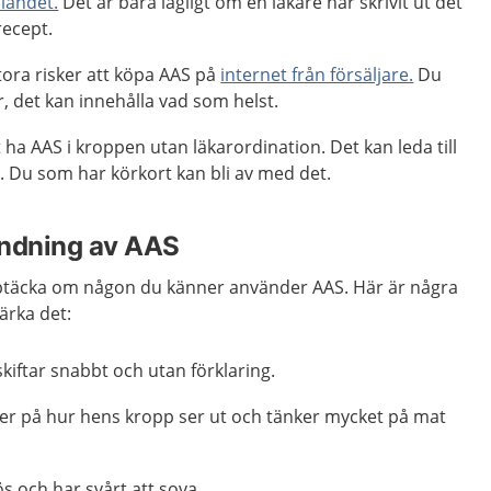
 landet.
Det är bara lagligt om en läkare har skrivit ut det
ecept.
tora risker att köpa AAS på
internet från försäljare.
Du
r, det kan innehålla vad som helst.
t ha AAS i kroppen utan läkarordination. Det kan leda till
e. Du som har körkort kan bli av med det.
ndning av AAS
pptäcka om någon du känner använder AAS. Här är några
ärka det:
iftar snabbt och utan förklaring.
r på hur hens kropp ser ut och tänker mycket på mat
ös och har svårt att sova.