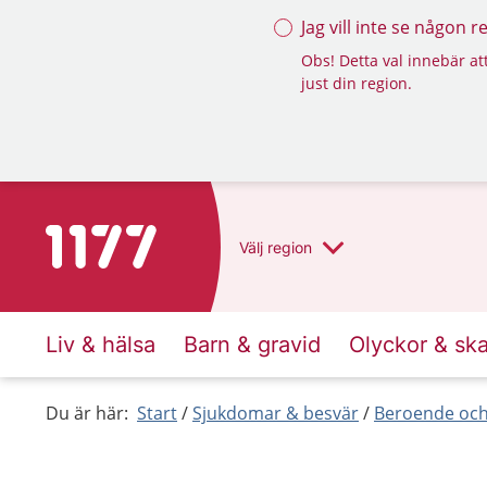
Jag vill inte se någon 
Obs! Detta val innebär att
just din region.
Till startsidan för 1177
Välj
region
Liv & hälsa
Barn & gravid
Olyckor & sk
Du är här:
Start
Sjukdomar & besvär
Beroende och 