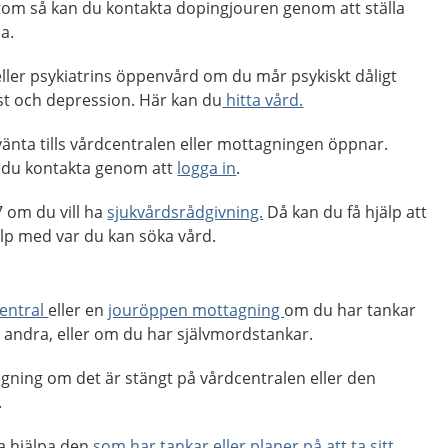
ttom så kan du kontakta dopingjouren genom att ställa
a.
ller psykiatrins öppenvård om du mår psykiskt dåligt
st och depression. Här kan du
hitta vård.
änta tills vårdcentralen eller mottagningen öppnar.
 du kontakta genom att
logga in
.
 om du vill ha
sjukvårdsrådgivning.
Då kan du få hjälp att
p med var du kan söka vård.
entral
eller en
jouröppen mottagning
om du har tankar
er andra, eller om du har självmordstankar.
gning om det är stängt på vårdcentralen eller den
.
a hjälpa den
som har tankar eller planer på att ta sitt