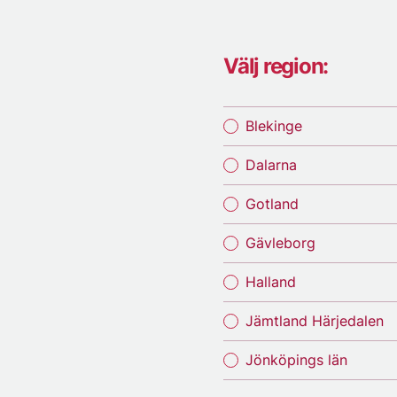
Välj region:
Blekinge
Dalarna
Gotland
Gävleborg
Halland
Jämtland Härjedalen
Jönköpings län