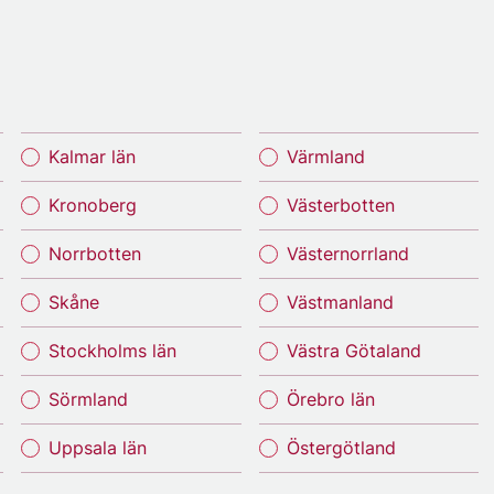
Kalmar län
Värmland
Kronoberg
Västerbotten
Norrbotten
Västernorrland
Skåne
Västmanland
Stockholms län
Västra Götaland
Sörmland
Örebro län
Uppsala län
Östergötland