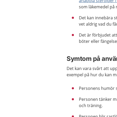
anabola steroider i
som läkemedel på r
Det kan innebära s
vet aldrig vad du få
Det är förbjudet at
böter eller fängels
Symtom på anvä
Det kan vara svårt att u
exempel på hur du kan m
Personens humör sk
Personen tänker me
och träning.
Personen blir rastl