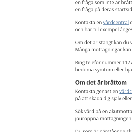
en fråga som inte är brå
en fråga på deras startsid
Kontakta en
vårdcentral
e
och har till exempel ånge
Om det är stängt kan du v
Många mottagningar kan
Ring telefonnummer 1177
bedöma symtom eller hjäl
Om det är bråttom
Kontakta genast en
vårdc
på att skada dig själv ell
Sök vård på en akutmotta
jouröppna mottagningen
Du som är närstående sk