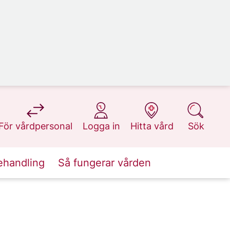
på 1177.se
på 1177.se
på 1177.se
på 1177.se
För vårdpersonal
Logga in
Hitta vård
Sök
ehandling
Så fungerar vården