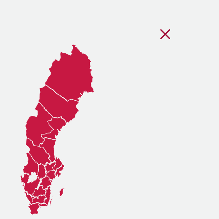
Stäng regionsvälj