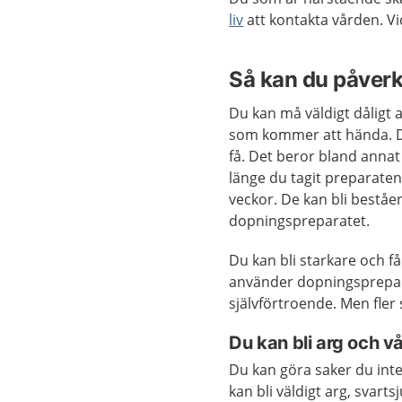
liv
att kontakta vården. Vid
Så kan du påver
Du kan må väldigt dåligt 
som kommer att hända. Det
få. Det beror bland annat
länge du tagit preparate
veckor. De kan bli beståe
dopningspreparatet.
Du kan bli starkare och f
använder dopningsprepara
självförtroende. Men fle
Du kan bli arg och 
Du kan göra saker du inte
kan bli väldigt arg, svar