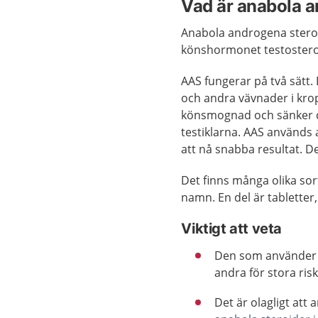
Vad är anabola a
Anabola androgena stero
könshormonet testosteron
AAS fungerar på två sätt.
och andra vävnader i krop
könsmognad och sänker d
testiklarna. AAS används 
att nå snabba resultat. D
Det finns många olika sor
namn. En del är tabletter
Viktigt att veta
Den som använder a
andra för stora risk
Det är olagligt att a