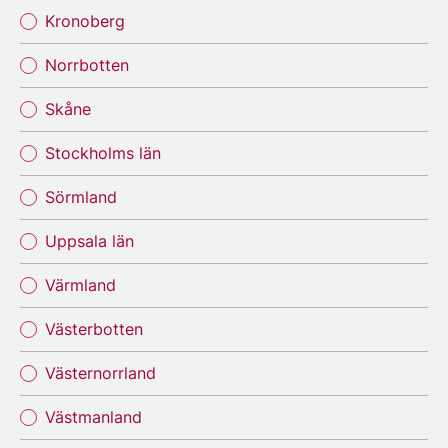
Kronoberg
Norrbotten
Skåne
Stockholms län
Sörmland
Uppsala län
Värmland
Västerbotten
Västernorrland
Västmanland