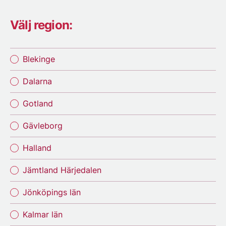
Välj region:
Blekinge
Dalarna
Gotland
Gävleborg
Halland
Jämtland Härjedalen
Jönköpings län
Kalmar län