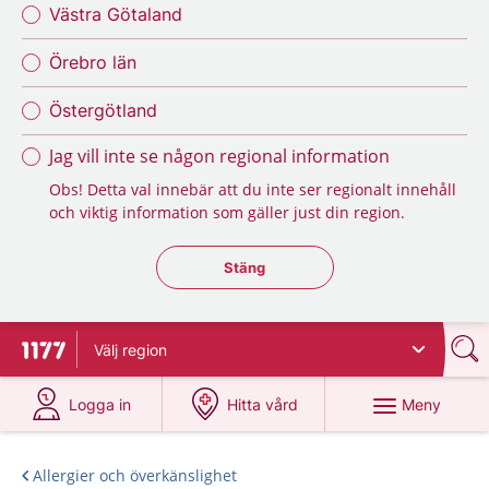
Västra Götaland
Örebro län
Östergötland
Jag vill inte se någon regional information
Obs! Detta val innebär att du inte ser regionalt innehåll
och viktig information som gäller just din region.
Stäng regionsväljaren
Stäng
Välj
region
Till startsidan för 1177
på 1177.se
på 1177.se
Meny
Logga in
Hitta vård
Allergier och överkänslighet