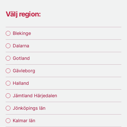
Välj region:
Blekinge
Dalarna
Gotland
Gävleborg
Halland
Jämtland Härjedalen
Jönköpings län
Kalmar län