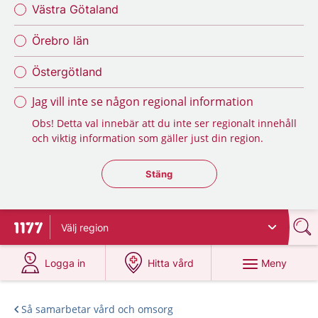
Västra Götaland
Örebro län
Östergötland
Jag vill inte se någon regional information
Obs! Detta val innebär att du inte ser regionalt innehåll
och viktig information som gäller just din region.
Stäng regionsväljaren
Stäng
Välj
region
Till startsidan för 1177
på 1177.se
på 1177.se
Meny
Logga in
Hitta vård
Så samarbetar vård och omsorg