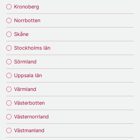
Kronoberg
Norrbotten
Skåne
Stockholms län
Sörmland
Uppsala län
Värmland
Västerbotten
Västernorrland
Västmanland