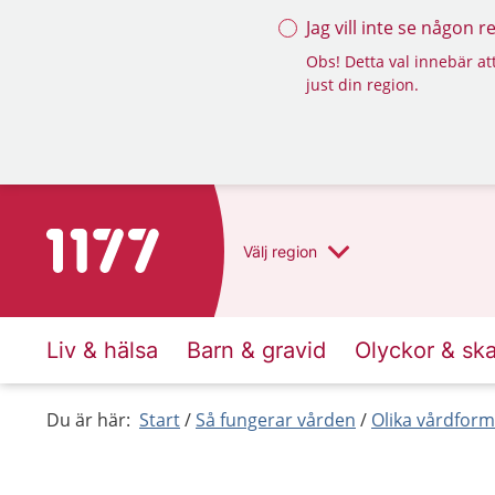
Jag vill inte se någon 
Obs! Detta val innebär att
just din region.
Till startsidan för 1177
Välj
region
Liv & hälsa
Barn & gravid
Olyckor & sk
Du är här:
Start
Så fungerar vården
Olika vårdform