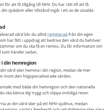
för att få tillgång till NHV. Du har rätt till att få
in sjukdom eller tillstånd ingår i ett av de utvalda
rad
iserad vård blir du alltid
remitterad
från din egen
 som har fått i uppdrag att bedriva den vård du behöver.
stämmer om du ska få en remiss. Du får information om
ad som händer sedan.
 i din hemregion
av din vård sker hemma i din region, medan de mer
ker inom den högspecialiserade vården.
r kontakt med både din hemregion och den nationella
t du ska känna dig trygg och slippa onödiga resor.
na av din vård sker på ett NHV-sjukhus, medan
vtagning, vanliga återbesök och rehabilitering sker nära