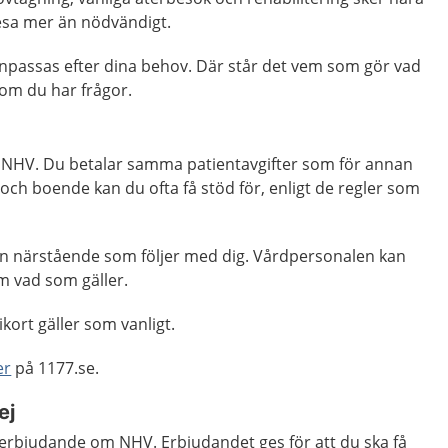
 resa mer än nödvändigt.
npassas efter dina behov. Där står det vem som gör vad
om du har frågor.
få NHV. Du betalar samma patientavgifter som för annan
 och boende kan du ofta få stöd för, enligt de regler som
 en närstående som följer med dig. Vårdpersonalen kan
m vad som gäller.
ort gäller som vanligt.
er
på 1177.se.
ej
ll erbjudande om NHV. Erbjudandet ges för att du ska få