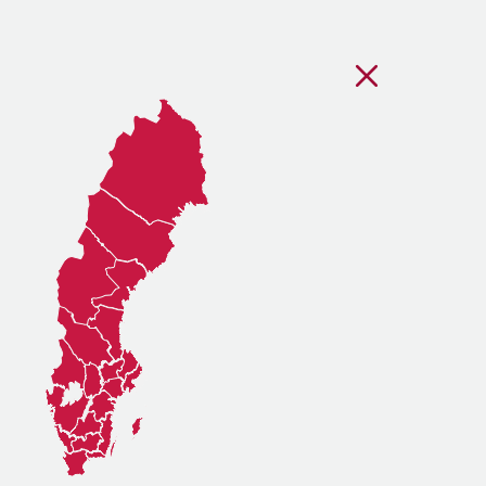
Stäng regionsvälj