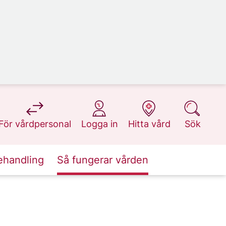
på 1177.se
på 1177.se
på 1177.se
på 1177.se
För vårdpersonal
Logga in
Hitta vård
Sök
ehandling
Så fungerar vården