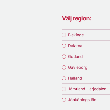
Välj region:
Blekinge
Dalarna
Gotland
Gävleborg
Halland
Jämtland Härjedalen
Jönköpings län