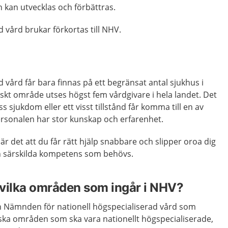
kan utvecklas och förbättras.
d vård brukar förkortas till NHV.
d vård får bara finnas på ett begränsat antal sjukhus i
nskt område utses högst fem vårdgivare i hela landet. Det
ss sjukdom eller ett visst tillstånd får komma till en av
ersonalen har stor kunskap och erfarenhet.
är det att du får rätt hjälp snabbare och slipper oroa dig
n särskilda kompetens som behövs.
ilka områden som ingår i NHV?
ch Nämnden för nationell högspecialiserad vård som
ka områden som ska vara nationellt högspecialiserade,