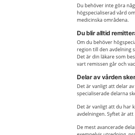
Du behöver inte göra något 
högspecialiserad vård om d
medicinska områdena.
Du blir alltid remitte
Om du behöver högspecial
region till den avdelning
Det är din läkare som be
vart remissen går och v
Delar av vården sker
Det är vanligt att delar 
specialiserade delarna s
Det är vanligt att du ha
avdelningen. Syftet är at
De mest avancerade delar
exempelvis utredning, pro