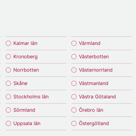
Kalmar län
Värmland
Kronoberg
Västerbotten
Norrbotten
Västernorrland
Skåne
Västmanland
Stockholms län
Västra Götaland
Sörmland
Örebro län
Uppsala län
Östergötland