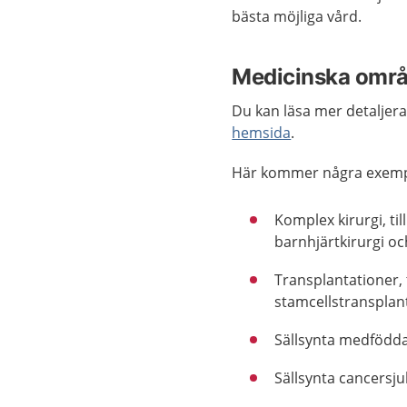
bästa möjliga vård.
Medicinska omr
Du kan läsa mer detaljera
hemsida
.
Här kommer några exemp
Komplex kirurgi, ti
barnhjärtkirurgi o
Transplantationer, 
stamcellstransplant
Sällsynta medfödda
Sällsynta cancersj