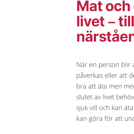
Mat och 
livet – ti
närståe
När en person blir a
påverkas eller att d
bra att äta men med
slutet av livet beh
sjuk vill och kan ä
kan göra för att und