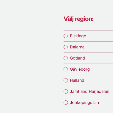
Välj region:
Blekinge
Dalarna
Gotland
Gävleborg
Halland
Jämtland Härjedalen
Jönköpings län