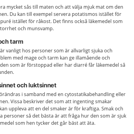
era mycket sås till maten och att välja mjuk mat om den
en. Du kan till exempel servera potatismos istället för
puré istället för råkost. Det finns också läkemedel som
ntorrhet och munsvamp.
och tarm
är vanligt hos personer som är allvarligt sjuka och
roblem med mage och tarm kan ge illamående och
tt den som är förstoppad eller har diarré får läkemedel så
bunden.
innet och luktsinnet
förändras i samband med en cytostatikabehandling eller
en. Vissa beskriver det som att ingenting smakar
an uppleva att en del smaker är för kraftiga. Smak och
ika personer så det bästa är att fråga hur den som är sjuk
vsmedel som hen tycker det går bäst att äta.