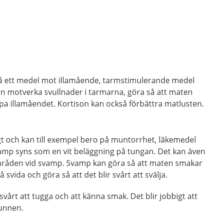
 få ett medel mot illamående, tarmstimulerande medel
kan motverka svullnader i tarmarna, göra så att maten
pa illamåendet. Kortison kan också förbättra matlusten.
t och kan till exempel bero på muntorrhet, läkemedel
vamp syns som en vit beläggning på tungan. Det kan även
mråden vid svamp. Svamp kan göra så att maten smakar
svida och göra så att det blir svårt att svälja.
vårt att tugga och att känna smak. Det blir jobbigt att
munnen.