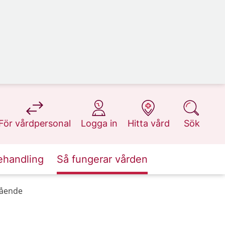
på 1177.se
på 1177.se
på 1177.se
på 1177.se
För vårdpersonal
Logga in
Hitta vård
Sök
ehandling
Så fungerar vården
stående