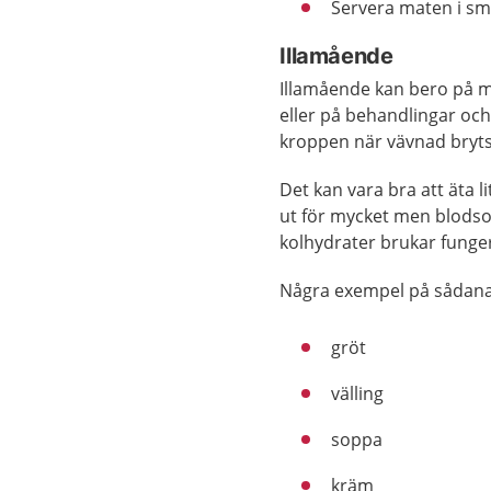
Servera maten i sm
Illamående
Illamående kan bero på m
eller på behandlingar oc
kroppen när vävnad bryts 
Det kan vara bra att äta 
ut för mycket men blodso
kolhydrater brukar funge
Några exempel på sådana 
gröt
välling
soppa
kräm