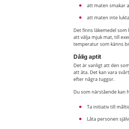
att maten smakar 
att maten inte luk
Det finns läkemedel som 
att välja mjuk mat, till ex
temperatur som känns br
Dålig aptit
Det är vanligt att den som
att äta. Det kan vara svår
efter några tuggor.
Du som närstående kan hjä
Ta initiativ till må
Låta personen själv