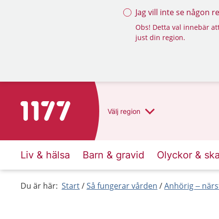
Jag vill inte se någon 
Obs! Detta val innebär att
just din region.
Till startsidan för 1177
Välj
region
Liv & hälsa
Barn & gravid
Olyckor & sk
Du är här:
Start
Så fungerar vården
Anhörig – när