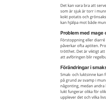
Det kan vara bra att serv
som är sjuk är torr i munn
kokt potatis och grönsaks
kan hjälpa mot både mu
Problem med mage 
Förstoppning eller diarré 
påverkar ofta aptiten. P
trötthet. Det är viktigt a
att avföringen blir regel
Förändringar i smaks
Smak- och luktsinne kan 
på grund av svamp i munn
någonting, medan andra k
lukt fungerar olika för ol
upplever det och vilka li