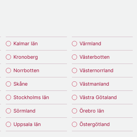
Kalmar län
Värmland
Kronoberg
Västerbotten
Norrbotten
Västernorrland
Skåne
Västmanland
Stockholms län
Västra Götaland
Sörmland
Örebro län
Uppsala län
Östergötland