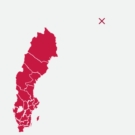
Stäng regionsvälj