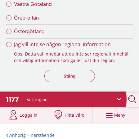
Västra Götaland
Örebro län
Östergötland
Jag vill inte se någon regional information
Obs! Detta val innebär att du inte ser regionalt innehåll
och viktig information som gäller just din region.
Stäng regionsväljaren
Stäng
Välj
region
Till startsidan för 1177
på 1177.se
på 1177.se
Meny
Logga in
Hitta vård
Anhörig – närstående