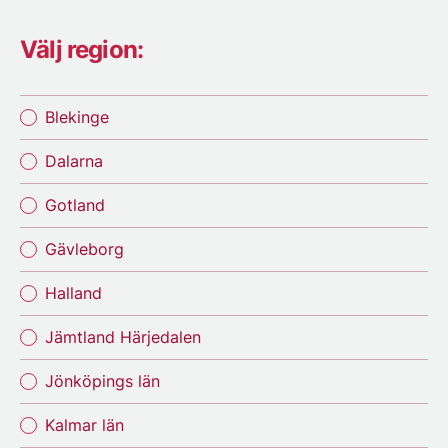
Välj region:
Blekinge
Dalarna
Gotland
Gävleborg
Halland
Jämtland Härjedalen
Jönköpings län
Kalmar län