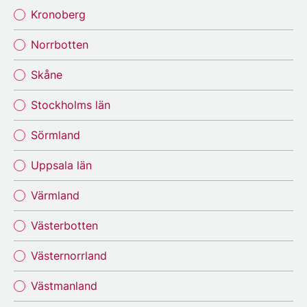
Kronoberg
Norrbotten
Skåne
Stockholms län
Sörmland
Uppsala län
Värmland
Västerbotten
Västernorrland
Västmanland