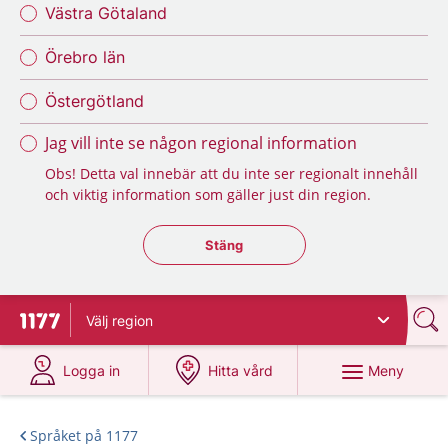
Västra Götaland
Örebro län
Östergötland
Jag vill inte se någon regional information
Obs! Detta val innebär att du inte ser regionalt innehåll
och viktig information som gäller just din region.
Stäng regionsväljaren
Stäng
Välj
region
Till startsidan för 1177
på 1177.se
på 1177.se
Meny
Logga in
Hitta vård
Språket på 1177