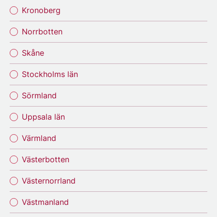
Kronoberg
Norrbotten
Skåne
Stockholms län
Sörmland
Uppsala län
Värmland
Västerbotten
Västernorrland
Västmanland