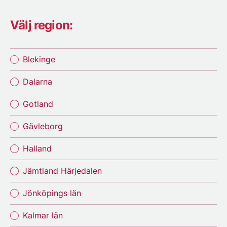
Välj region:
Blekinge
Dalarna
Gotland
Gävleborg
Halland
Jämtland Härjedalen
Jönköpings län
Kalmar län