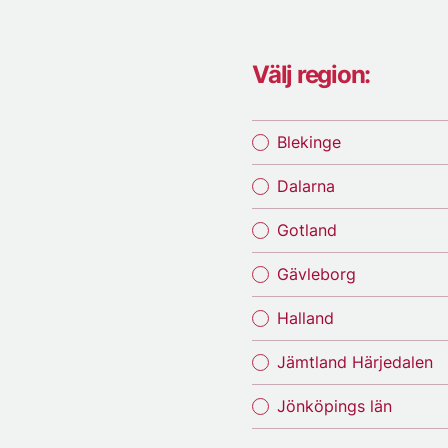
Välj region:
Blekinge
Dalarna
Gotland
Gävleborg
Halland
Jämtland Härjedalen
Jönköpings län