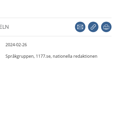
Dela via mejl
Kopiera län
Skr
KELN
2024-02-26
Språkgruppen,
1177.se, nationella redaktionen