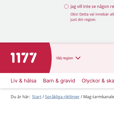
Jag vill inte se någon 
Obs! Detta val innebär att
just din region.
Till startsidan för 1177
Välj
region
Liv & hälsa
Barn & gravid
Olyckor & sk
Du är här:
Start
Språkliga riktlinjer
Mag-tarmkanale