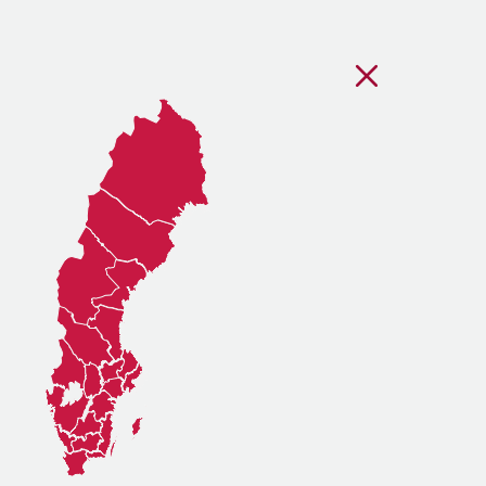
Stäng regionsvälj