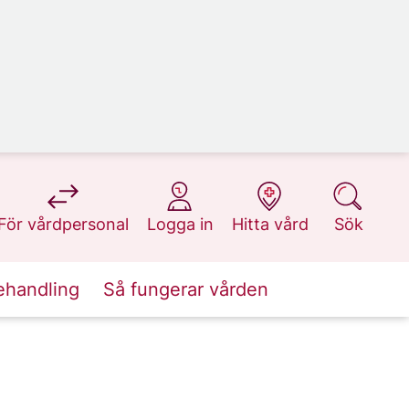
på 1177.se
på 1177.se
på 1177.se
på 1177.se
För vårdpersonal
Logga in
Hitta vård
Sök
ehandling
Så fungerar vården