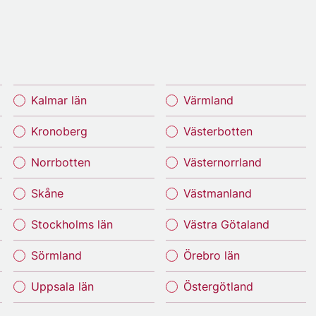
Kalmar län
Värmland
Kronoberg
Västerbotten
Norrbotten
Västernorrland
Skåne
Västmanland
Stockholms län
Västra Götaland
Sörmland
Örebro län
Uppsala län
Östergötland