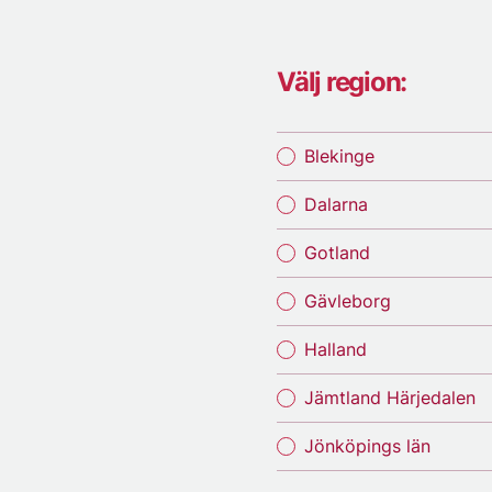
Välj region:
Blekinge
Dalarna
Gotland
Gävleborg
Halland
Jämtland Härjedalen
Jönköpings län