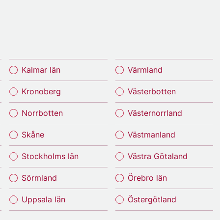
Kalmar län
Värmland
Kronoberg
Västerbotten
Norrbotten
Västernorrland
Skåne
Västmanland
Stockholms län
Västra Götaland
Sörmland
Örebro län
Uppsala län
Östergötland