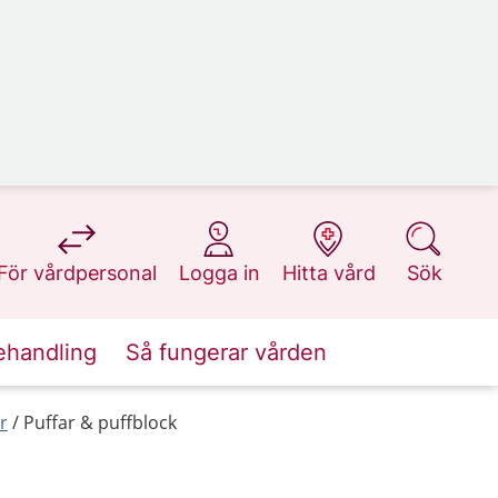
på 1177.se
på 1177.se
på 1177.se
på 1177.se
För vårdpersonal
Logga in
Hitta vård
Sök
ehandling
Så fungerar vården
r
Puffar & puffblock