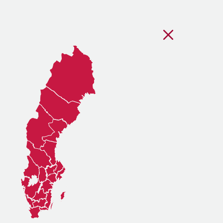
Stäng regionsvälj