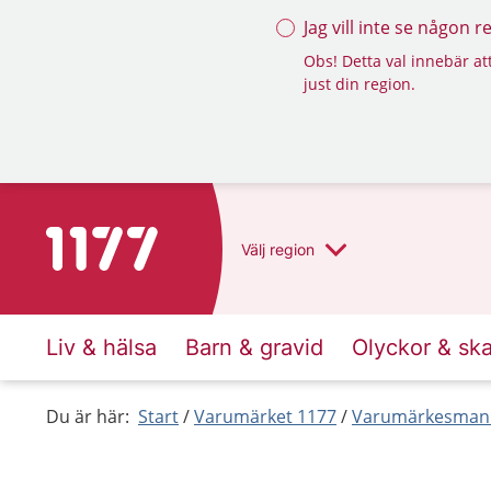
Jag vill inte se någon 
Obs! Detta val innebär att
just din region.
Till startsidan för 1177
Välj
region
Liv & hälsa
Barn & gravid
Olyckor & sk
Du är här:
Start
Varumärket 1177
Varumärkesmanu