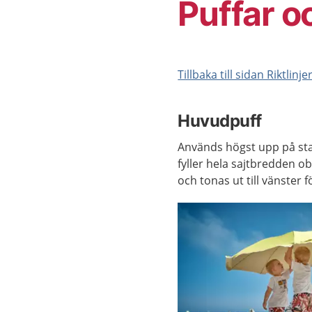
Puffar o
Tillbaka till sidan Riktlinj
Huvudpuff
Används högst upp på sta
fyller hela sajtbredden o
och tonas ut till vänster