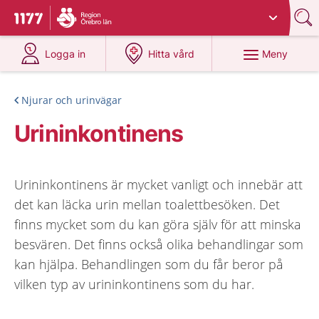
Du har valt region
Örebro län
.
Till startsidan för 1177
på 1177.se
på 1177.se
Meny
Logga in
Hitta vård
Njurar och urinvägar
Urininkontinens
Urininkontinens är mycket vanligt och innebär att
det kan läcka urin mellan toalettbesöken. Det
finns mycket som du kan göra själv för att minska
besvären. Det finns också olika behandlingar som
kan hjälpa. Behandlingen som du får beror på
vilken typ av urininkontinens som du har.