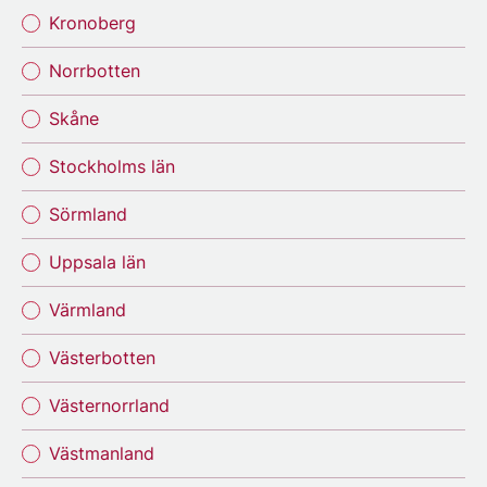
Kronoberg
Norrbotten
Skåne
Stockholms län
Sörmland
Uppsala län
Värmland
Västerbotten
Västernorrland
Västmanland