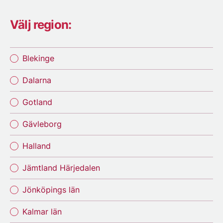
Välj region:
Blekinge
Dalarna
Gotland
Gävleborg
Halland
Jämtland Härjedalen
Jönköpings län
Kalmar län