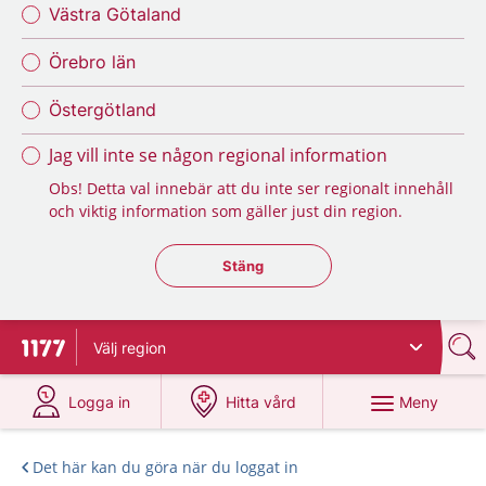
Västra Götaland
Örebro län
Östergötland
Jag vill inte se någon regional information
Obs! Detta val innebär att du inte ser regionalt innehåll
och viktig information som gäller just din region.
Stäng regionsväljaren
Stäng
Välj
region
Till startsidan för 1177
på 1177.se
på 1177.se
Meny
Logga in
Hitta vård
Det här kan du göra när du loggat in