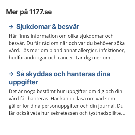
Mer på 1177.se
Sjukdomar & besvär
Här finns information om olika sjukdomar och
besvär. Du får råd om när och var du behöver söka
vård. Läs mer om bland annat allergier, infektioner,
hudförändringar och cancer. Lär dig mer om
psykiska sjukdomar och besvär eller hur det är att
leva med diabetes.
Så skyddas och hanteras dina
uppgifter
Det är noga bestämt hur uppgifter om dig och din
vård får hanteras. Här kan du läsa om vad som
gäller för dina personuppgifter och din journal. Du
får också veta hur sekretessen och tystnadsplikten
fungerar i vården.