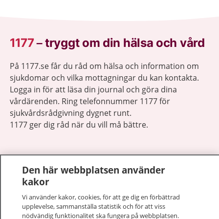
1177
–
tryggt om din hälsa och vård
På 1177.se får du råd om hälsa och information om
sjukdomar och vilka mottagningar du kan kontakta.
Logga in för att läsa din journal och göra dina
vårdärenden. Ring telefonnummer 1177 för
sjukvårdsrådgivning dygnet runt.
1177 ger dig råd när du vill må bättre.
Den här webbplatsen använder
kakor
Visa inn
1177 på flera språk
Vi använder kakor, cookies, för att ge dig en förbättrad
upplevelse, sammanställa statistik och för att viss
Visa inn
nödvändig funktionalitet ska fungera på webbplatsen.
Om 1177