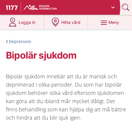
Du har valt region
Norrbotten
.
Till startsidan för 1177
på 1177.se
på 1177.se
Meny
Logga in
Hitta vård
Depression
Bipolär sjukdom
Bipolär sjukdom innebär att du är manisk och
deprimerad i olika perioder. Du som har bipolär
sjukdom behöver söka vård eftersom sjukdomen
kan göra att du ibland mår mycket dåligt. Det
finns behandling som kan hjälpa dig att må bättre
och hindra att du blir sjuk igen.