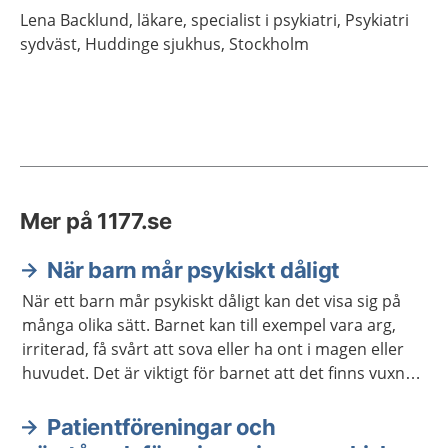
Lena
Backlund,
läkare, specialist i psykiatri,
Psykiatri
sydväst, Huddinge sjukhus,
Stockholm
Mer på 1177.se
När barn mår psykiskt dåligt
När ett barn mår psykiskt dåligt kan det visa sig på
många olika sätt. Barnet kan till exempel vara arg,
irriterad, få svårt att sova eller ha ont i magen eller
huvudet. Det är viktigt för barnet att det finns vuxna
som lyssnar och ger stöd. Ibland behövs också stöd
och hjälp från sjukvården eller kommunen.
Patientföreningar och