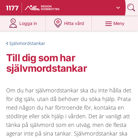
Du har valt region
Norrbotten
.
Till startsidan för 1177
på 1177.se
på 1177.se
Meny
Logga in
Hitta vård
Självmordstankar
Till dig som har
självmordstankar
Om du har självmordstankar ska du inte hålla det
för dig själv, utan då behöver du söka hjälp. Prata
med någon du har förtroende för, kontakta en
stödlinje eller sök hjälp i vården. Det är vanligt att
tänka på självmord som en utväg, men de flesta
agerar inte på sina tankar. Självmordstankar ska