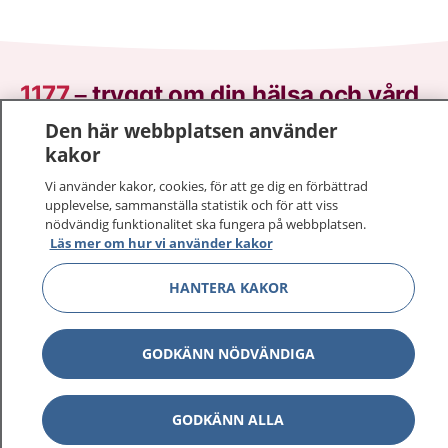
1177
–
tryggt om din hälsa och vård
Den här webbplatsen använder
På 1177.se får du råd om hälsa och information om
kakor
sjukdomar och vilka mottagningar du kan kontakta.
Vi använder kakor, cookies, för att ge dig en förbättrad
Logga in för att läsa din journal och göra dina
upplevelse, sammanställa statistik och för att viss
vårdärenden. Ring telefonnummer 1177 för
nödvändig funktionalitet ska fungera på webbplatsen.
sjukvårdsrådgivning dygnet runt.
Läs mer om hur vi använder kakor
1177 ger dig råd när du vill må bättre.
HANTERA KAKOR
GODKÄNN NÖDVÄNDIGA
Visa inn
1177 på flera språk
GODKÄNN ALLA
Visa inn