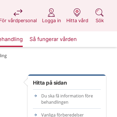
på 1177.se
på 1177.se
på 1177.se
på 1177.se
För vårdpersonal
Logga in
Hitta vård
Sök
ehandling
Så fungerar vården
ling
Hitta på sidan
Du ska få information före
behandlingen
Vanliga förberedelser