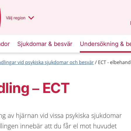
Du har valt region
Välj
en annan
region
Norrbotten
.
ador
Sjukdomar & besvär
Undersökning & b
dlingar vid psykiska sjukdomar och besvär
ECT - elbehand
ling – ECT
ng av hjärnan vid vissa psykiska sjukdomar
lingen innebär att du får el mot huvudet