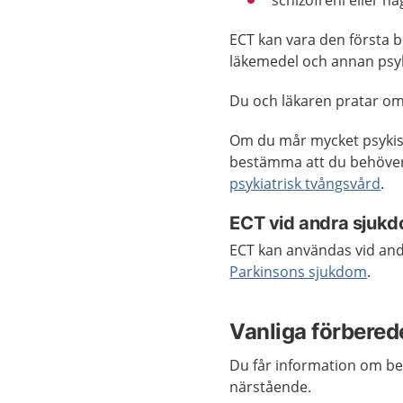
schizofreni eller n
ECT kan vara den första b
läkemedel och annan psyk
Du och läkaren pratar om 
Om du mår mycket psykiskt 
bestämma att du behöver 
psykiatrisk tvångsvård
.
ECT vid andra sjuk
ECT kan användas vid andr
Parkinsons sjukdom
.
Vanliga förbered
Du får information om be
närstående.