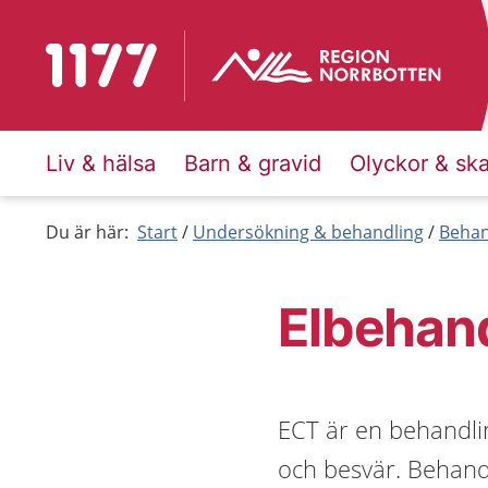
Till startsidan för 1177
Liv & hälsa
Barn & gravid
Olyckor & sk
Du är här:
Start
Undersökning & behandling
Behan
Elbehand
ECT är en behandli
och besvär. Behand