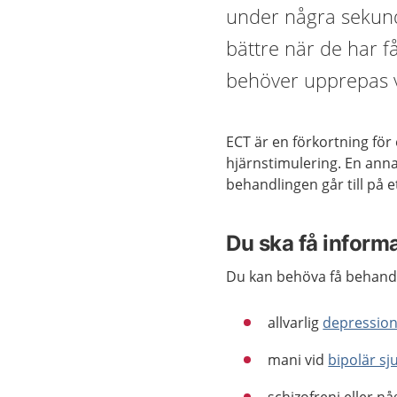
under några sekun
bättre när de har f
behöver upprepas vid
ECT är en förkortning för
hjärnstimulering. En ann
behandlingen går till på e
Du ska få inform
Du kan behöva få behandl
allvarlig
depressio
mani vid
bipolär s