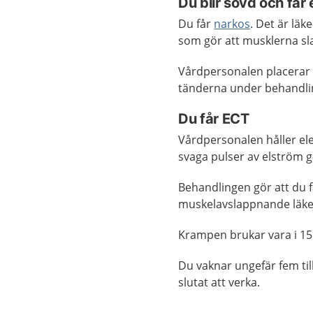
Du blir sövd och får 
Du får
narkos
. Det är lä
som gör att musklerna sl
Vårdpersonalen placerar e
tänderna under behandli
Du får ECT
Vårdpersonalen håller el
svaga pulser av elström 
Behandlingen gör att du 
muskelavslappnande läke
Krampen brukar vara i 15 
Du vaknar ungefär fem til
slutat att verka.