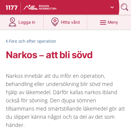
Du har valt region
Norrbotten
.
Till startsidan för 1177
på 1177.se
på 1177.se
Meny
Logga in
Hitta vård
Före och efter operation
Narkos – att bli sövd
Narkos innebär att du inför en operation,
behandling eller undersökning blir sövd med
hjälp av läkemedel. Därför kallas narkos ibland
också för sövning. Den djupa sömnen
tillsammans med smärtstillande läkemedel gör att
du slipper känna något och ta del av det som
händer.