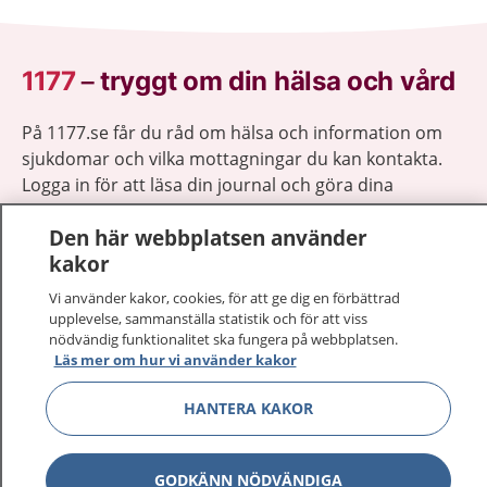
1177
–
tryggt om din hälsa och vård
På 1177.se får du råd om hälsa och information om
sjukdomar och vilka mottagningar du kan kontakta.
Logga in för att läsa din journal och göra dina
vårdärenden. Ring telefonnummer 1177 för
Den här webbplatsen använder
sjukvårdsrådgivning dygnet runt.
kakor
1177 ger dig råd när du vill må bättre.
Vi använder kakor, cookies, för att ge dig en förbättrad
upplevelse, sammanställa statistik och för att viss
nödvändig funktionalitet ska fungera på webbplatsen.
Läs mer om hur vi använder kakor
Visa inn
HANTERA KAKOR
1177 på flera språk
Visa inn
Om 1177
GODKÄNN NÖDVÄNDIGA