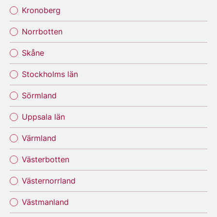
Kronoberg
Norrbotten
Skåne
Stockholms län
Sörmland
Uppsala län
Värmland
Västerbotten
Västernorrland
Västmanland