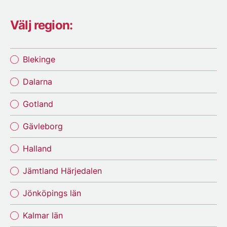
Välj region:
Blekinge
Dalarna
Gotland
Gävleborg
Halland
Jämtland Härjedalen
Jönköpings län
Kalmar län