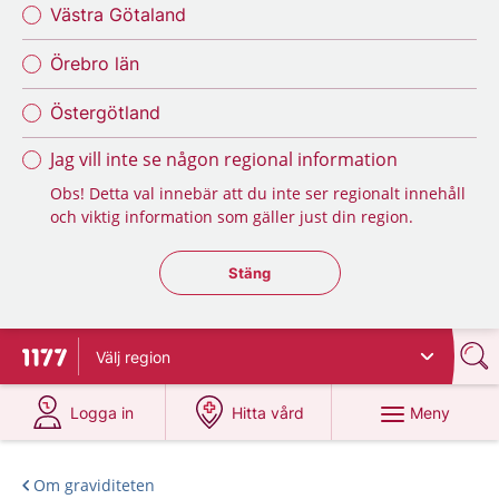
Västra Götaland
Örebro län
Östergötland
Jag vill inte se någon regional information
Obs! Detta val innebär att du inte ser regionalt innehåll
och viktig information som gäller just din region.
Stäng regionsväljaren
Stäng
Välj
region
Till startsidan för 1177
på 1177.se
på 1177.se
Meny
Logga in
Hitta vård
Om graviditeten