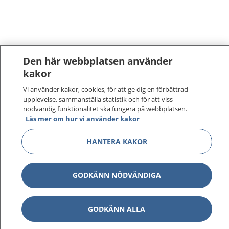
Den här webbplatsen använder
kakor
1177
–
tryggt om din hälsa och vård
Vi använder kakor, cookies, för att ge dig en förbättrad
upplevelse, sammanställa statistik och för att viss
nödvändig funktionalitet ska fungera på webbplatsen.
På 1177.se får du råd om hälsa och information om
Läs mer om hur vi använder kakor
sjukdomar och vilka mottagningar du kan kontakta.
Logga in för att läsa din journal och göra dina
HANTERA KAKOR
vårdärenden. Ring telefonnummer 1177 för
sjukvårdsrådgivning dygnet runt.
GODKÄNN NÖDVÄNDIGA
1177 ger dig råd när du vill må bättre.
GODKÄNN ALLA