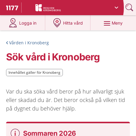
Du har valt region
Kronoberg
.
Till startsidan för 1177
på 1177.se
på 1177.se
Meny
Logga in
Hitta vård
Vården i Kronoberg
Sök vård i Kronoberg
Innehållet gäller för Kronoberg
Innehållet gäller för Kronoberg
Var du ska söka vård beror på hur allvarligt sjuk
eller skadad du är. Det beror också på vilken tid
på dygnet du behöver hjälp.
Sommaren 2026