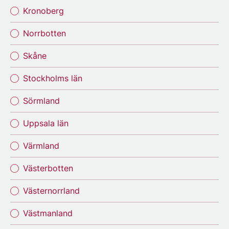
Kronoberg
Norrbotten
Skåne
Stockholms län
Sörmland
Uppsala län
Värmland
Västerbotten
Västernorrland
Västmanland