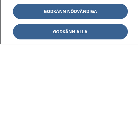
GODKÄNN NÖDVÄNDIGA
GODKÄNN ALLA
1177
–
tryggt om din hälsa och vård
På 1177.se får du råd om hälsa och information om