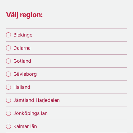
Välj region:
Blekinge
Dalarna
Gotland
Gävleborg
Halland
Jämtland Härjedalen
Jönköpings län
Kalmar län