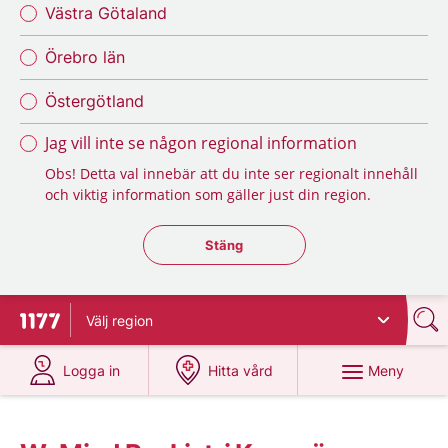
Västra Götaland
Örebro län
Östergötland
Jag vill inte se någon regional information
Obs! Detta val innebär att du inte ser regionalt innehåll
och viktig information som gäller just din region.
Stäng regionsväljaren
Stäng
Välj
region
Till startsidan för 1177
på 1177.se
på 1177.se
Meny
Logga in
Hitta vård