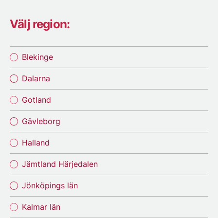
Välj region:
Blekinge
Dalarna
Gotland
Gävleborg
Halland
Jämtland Härjedalen
Jönköpings län
Kalmar län