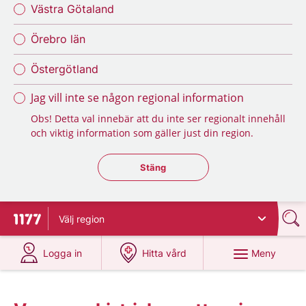
Västra Götaland
Örebro län
Östergötland
Jag vill inte se någon regional information
Obs! Detta val innebär att du inte ser regionalt innehåll
och viktig information som gäller just din region.
Stäng regionsväljaren
Stäng
Välj
region
Till startsidan för 1177
på 1177.se
på 1177.se
Meny
Logga in
Hitta vård