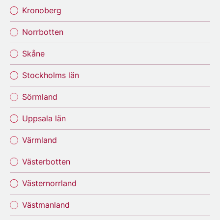
Kronoberg
Norrbotten
Skåne
Stockholms län
Sörmland
Uppsala län
Värmland
Västerbotten
Västernorrland
Västmanland