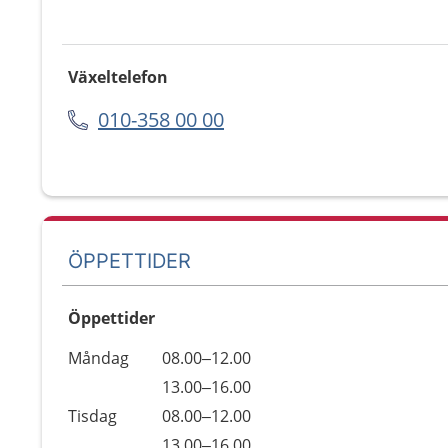
Växeltelefon
010-358 00 00
ÖPPETTIDER
Öppettider
Öppettider
Kommentarer
Måndag
08.00–12.00
Dag
Måndag
13.00–16.00
Tisdag
08.00–12.00
Tisdag
13.00–16.00