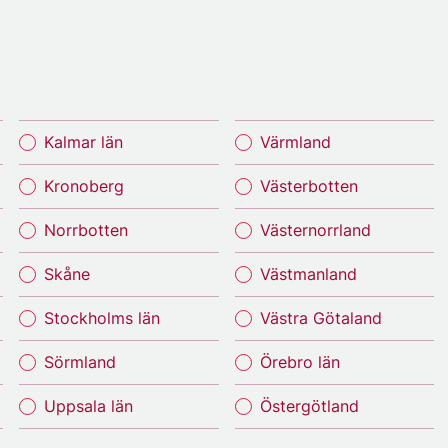
Kalmar län
Värmland
Kronoberg
Västerbotten
Norrbotten
Västernorrland
Skåne
Västmanland
Stockholms län
Västra Götaland
Sörmland
Örebro län
Uppsala län
Östergötland