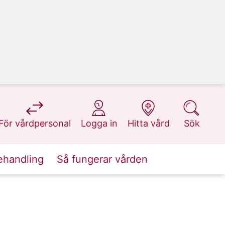
på 1177.se
på 1177.se
på 1177.se
på 1177.se
För vårdpersonal
Logga in
Hitta vård
Sök
ehandling
Så fungerar vården