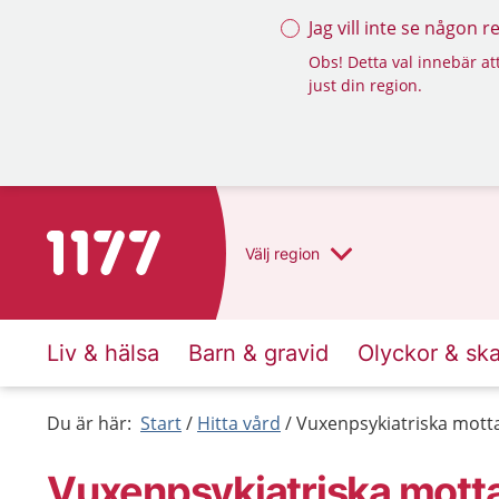
Jag vill inte se någon 
Obs! Detta val innebär att
just din region.
Till startsidan för 1177
Välj
region
Liv & hälsa
Barn & gravid
Olyckor & sk
Du är här:
Start
Hitta vård
Vuxenpsykiatriska mott
Vuxenpsykiatriska mott