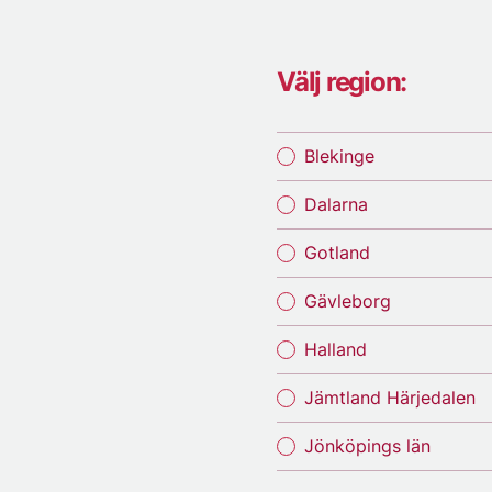
Välj region:
Blekinge
Dalarna
Gotland
Gävleborg
Halland
Jämtland Härjedalen
Jönköpings län