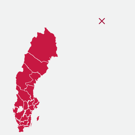
Stäng regionsvälj