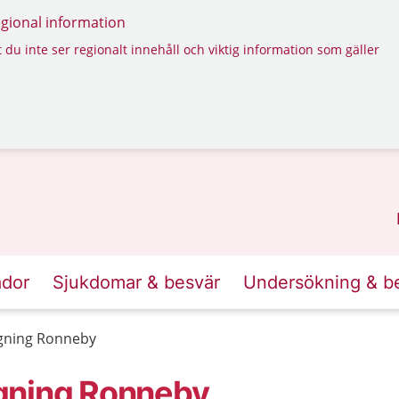
regional information
 du inte ser regionalt innehåll och viktig information som gäller
ador
Sjukdomar & besvär
Undersökning & b
agning Ronneby
gning Ronneby