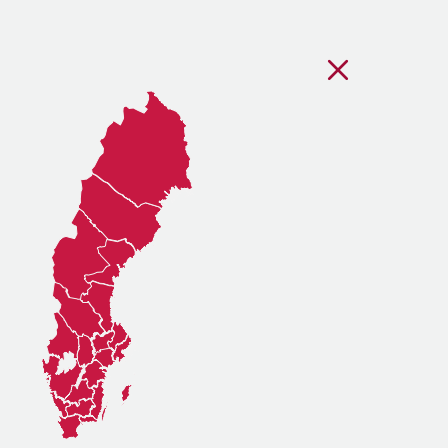
Stäng regionsvälj