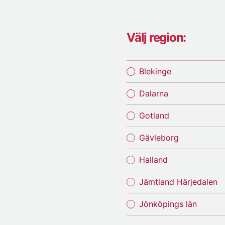
Välj region:
Blekinge
Dalarna
Gotland
Gävleborg
Halland
Jämtland Härjedalen
Jönköpings län