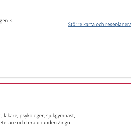
gen 3,
Större karta och reseplaner
, läkare, psykologer, sjukgymnast,
reterare och terapihunden Zingo.