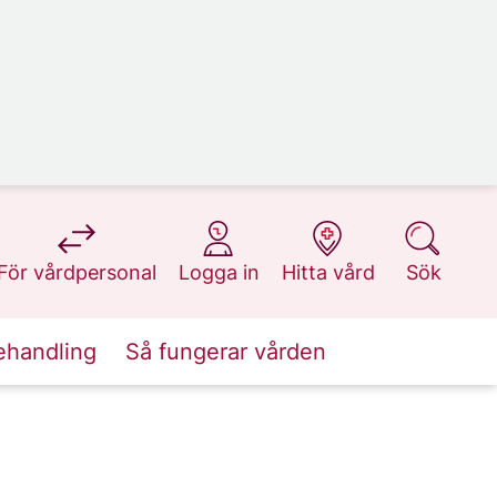
på 1177.se
på 1177.se
på 1177.se
på 1177.se
För vårdpersonal
Logga in
Hitta vård
Sök
ehandling
Så fungerar vården