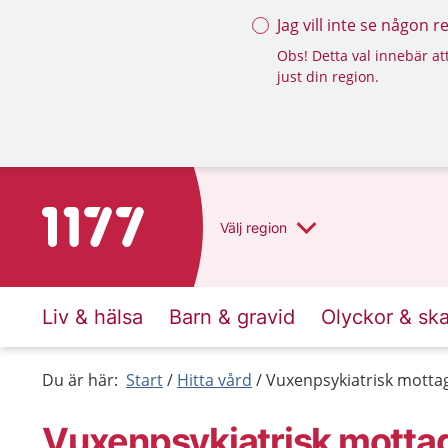
Jag vill inte se någon 
Obs! Detta val innebär att
just din region.
Till startsidan för 1177
Välj
region
Liv & hälsa
Barn & gravid
Olyckor & sk
Du är här:
Start
Hitta vård
Vuxenpsykiatrisk mott
Vuxenpsykiatrisk motta