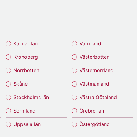
Kalmar län
Värmland
Kronoberg
Västerbotten
Norrbotten
Västernorrland
Skåne
Västmanland
Stockholms län
Västra Götaland
Sörmland
Örebro län
Uppsala län
Östergötland