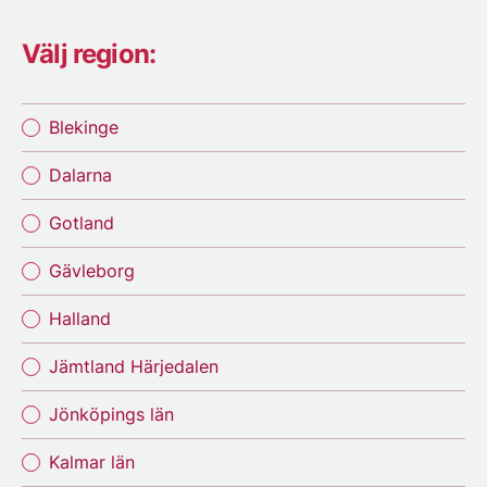
Välj region:
Blekinge
Dalarna
Gotland
Gävleborg
Halland
Jämtland Härjedalen
Jönköpings län
Kalmar län