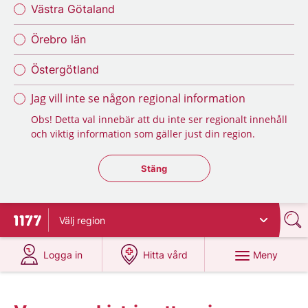
Västra Götaland
Örebro län
Östergötland
Jag vill inte se någon regional information
Obs! Detta val innebär att du inte ser regionalt innehåll
och viktig information som gäller just din region.
Stäng regionsväljaren
Stäng
Välj
region
Till startsidan för 1177
på 1177.se
på 1177.se
Meny
Logga in
Hitta vård