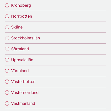
Kronoberg
Norrbotten
Skåne
Stockholms län
Sörmland
Uppsala län
Värmland
Västerbotten
Västernorrland
Västmanland