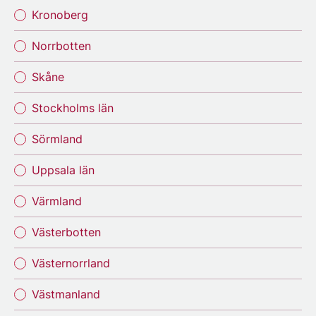
Kronoberg
Norrbotten
Skåne
Stockholms län
Sörmland
Uppsala län
Värmland
Västerbotten
Västernorrland
Västmanland