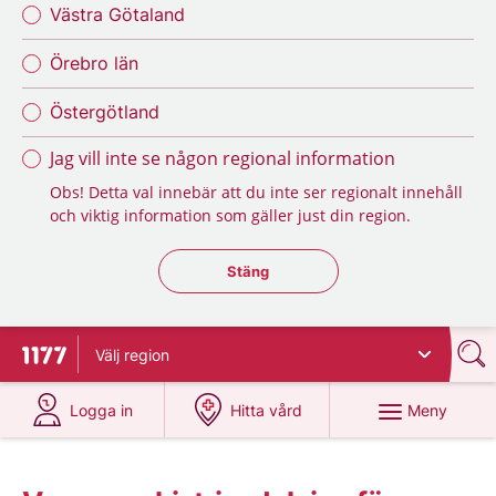
Västra Götaland
Örebro län
Östergötland
Jag vill inte se någon regional information
Obs! Detta val innebär att du inte ser regionalt innehåll
och viktig information som gäller just din region.
Stäng regionsväljaren
Stäng
Välj
region
Till startsidan för 1177
på 1177.se
på 1177.se
Meny
Logga in
Hitta vård