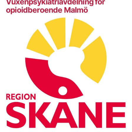
Vuxenpsykiatriavdelning för
opioidberoende Malmö