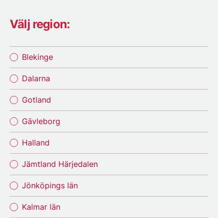
Välj region:
Blekinge
Dalarna
Gotland
Gävleborg
Halland
Jämtland Härjedalen
Jönköpings län
Kalmar län