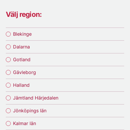
Välj region:
Blekinge
Dalarna
Gotland
Gävleborg
Halland
Jämtland Härjedalen
Jönköpings län
Kalmar län