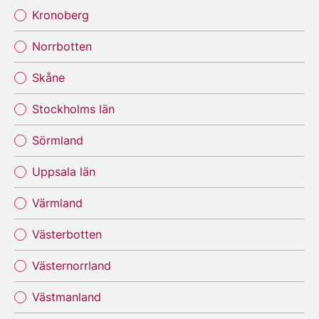
Kronoberg
Norrbotten
Skåne
Stockholms län
Sörmland
Uppsala län
Värmland
Västerbotten
Västernorrland
Västmanland