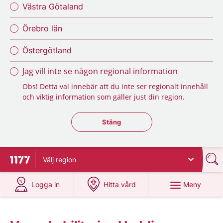
Västra Götaland
Örebro län
Östergötland
Jag vill inte se någon regional information
Obs! Detta val innebär att du inte ser regionalt innehåll
och viktig information som gäller just din region.
Stäng regionsväljaren
Stäng
Välj
region
Till startsidan för 1177
på 1177.se
på 1177.se
Meny
Logga in
Hitta vård