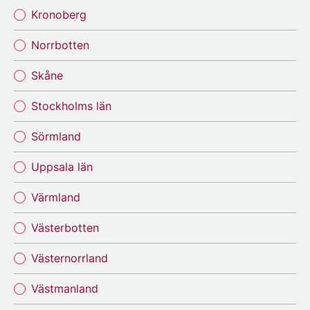
Kronoberg
Norrbotten
Skåne
Stockholms län
Sörmland
Uppsala län
Värmland
Västerbotten
Västernorrland
Västmanland