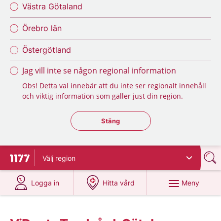
Västra Götaland
Örebro län
Östergötland
Jag vill inte se någon regional information
Obs! Detta val innebär att du inte ser regionalt innehåll
och viktig information som gäller just din region.
Stäng regionsväljaren
Stäng
Välj
region
Till startsidan för 1177
på 1177.se
på 1177.se
Meny
Logga in
Hitta vård