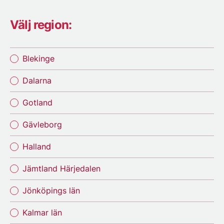
Välj region:
Blekinge
Dalarna
Gotland
Gävleborg
Halland
Jämtland Härjedalen
Jönköpings län
Kalmar län