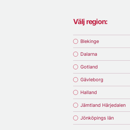
Välj region:
Blekinge
Dalarna
Gotland
Gävleborg
Halland
Jämtland Härjedalen
Jönköpings län