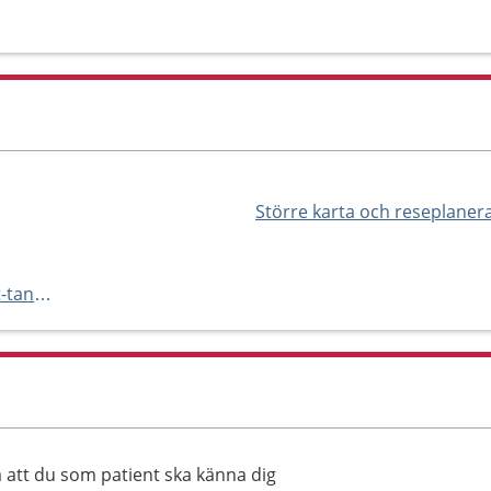
Större karta och reseplaner
https://www.ptj.se/vasterhuset-tandvard/
 att du som patient ska känna dig