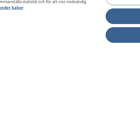
ammanställa statistik och för att viss nödvändig
änder kakor
sjukdomar och
Other languages