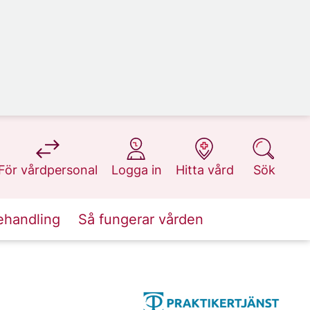
på 1177.se
på 1177.se
på 1177.se
på 1177.se
För vårdpersonal
Logga in
Hitta vård
Sök
ehandling
Så fungerar vården