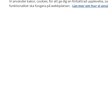
Vi använder kakor, cookies, för att ge dig en förbättrad upplevelse, s
funktionalitet ska fungera på webbplatsen.
Läs mer om hur vi anv
1177
–
tryggt om din hälsa och vård
På 1177.se får du råd om hälsa och information om 