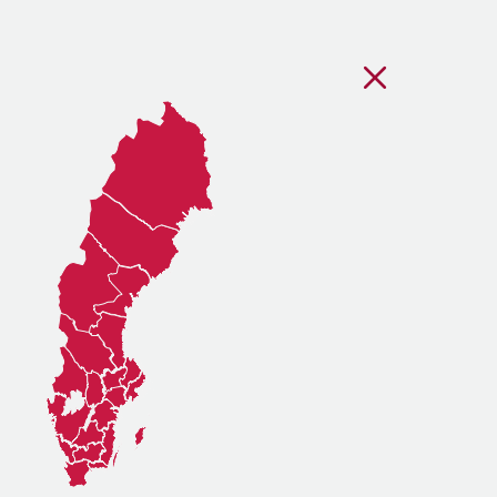
Stäng regionsvälj