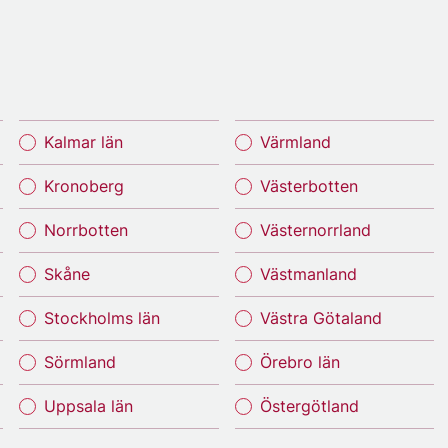
Kalmar län
Värmland
Kronoberg
Västerbotten
Norrbotten
Västernorrland
Skåne
Västmanland
Stockholms län
Västra Götaland
Sörmland
Örebro län
Uppsala län
Östergötland