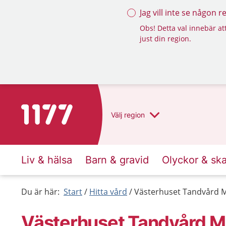
Jag vill inte se någon 
Obs! Detta val innebär att
just din region.
Till startsidan för 1177
Välj
region
Liv & hälsa
Barn & gravid
Olyckor & sk
Du är här:
Start
Hitta vård
Västerhuset Tandvård M
Västerhuset Tandvård M