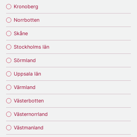
Kronoberg
Norrbotten
Skåne
Stockholms län
Sörmland
Uppsala län
Värmland
Västerbotten
Västernorrland
Västmanland