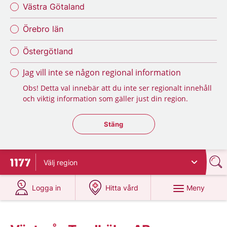
Västra Götaland
Örebro län
Östergötland
Jag vill inte se någon regional information
Obs! Detta val innebär att du inte ser regionalt innehåll
och viktig information som gäller just din region.
Stäng regionsväljaren
Stäng
Välj
region
Till startsidan för 1177
på 1177.se
på 1177.se
Meny
Logga in
Hitta vård