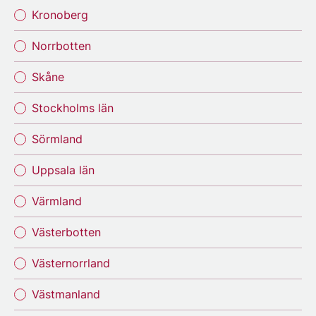
Kronoberg
Norrbotten
Skåne
Stockholms län
Sörmland
Uppsala län
Värmland
Västerbotten
Västernorrland
Västmanland