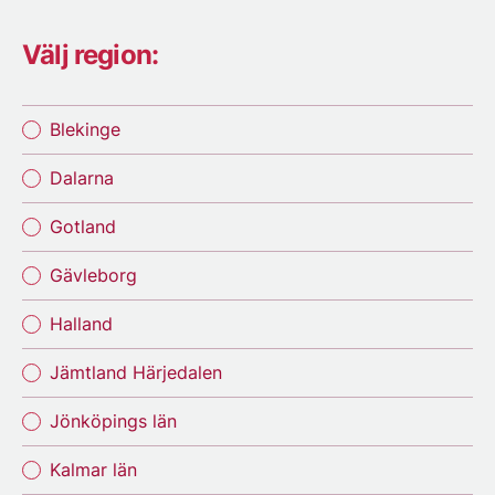
Välj region:
Blekinge
Dalarna
Gotland
Gävleborg
Halland
Jämtland Härjedalen
Jönköpings län
Kalmar län