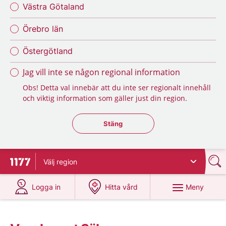
Västra Götaland
Örebro län
Östergötland
Jag vill inte se någon regional information
Obs! Detta val innebär att du inte ser regionalt innehåll
och viktig information som gäller just din region.
Stäng regionsväljaren
Stäng
Välj
region
Till startsidan för 1177
på 1177.se
på 1177.se
Meny
Logga in
Hitta vård