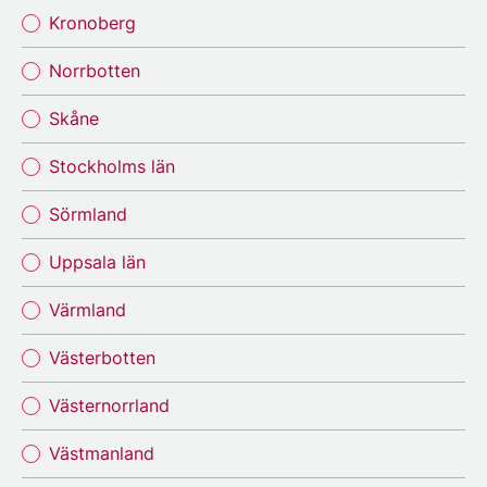
Kronoberg
Norrbotten
Skåne
Stockholms län
Sörmland
Uppsala län
Värmland
Västerbotten
Västernorrland
Västmanland