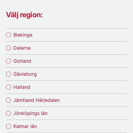
Välj region:
Blekinge
Dalarna
Gotland
Gävleborg
Halland
Jämtland Härjedalen
Jönköpings län
Kalmar län