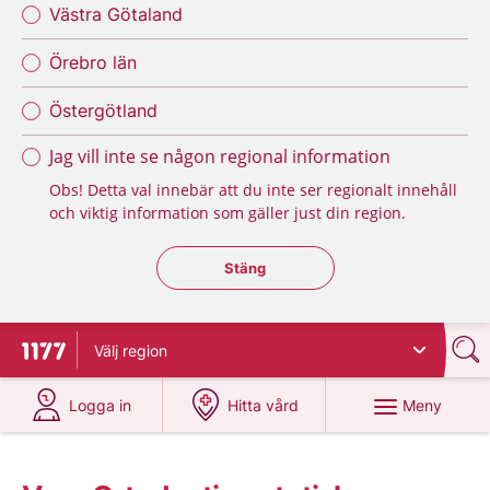
Västra Götaland
Örebro län
Östergötland
Jag vill inte se någon regional information
Obs! Detta val innebär att du inte ser regionalt innehåll
och viktig information som gäller just din region.
Stäng regionsväljaren
Stäng
Välj
region
Till startsidan för 1177
på 1177.se
på 1177.se
Meny
Logga in
Hitta vård