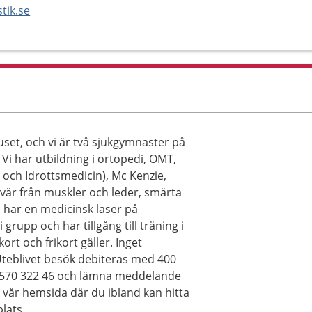
tik.se
set, och vi är två sjukgymnaster på
 Vi har utbildning i ortopedi, OMT,
et och Idrottsmedicin), Mc Kenzie,
vär från muskler och leder, smärta
 har en medicinsk laser på
grupp och har tillgång till träning i
rt och frikort gäller. Inget
Uteblivet besök debiteras med 400
å 08570 322 46 och lämna meddelande
a vår hemsida där du ibland kan hitta
lats.