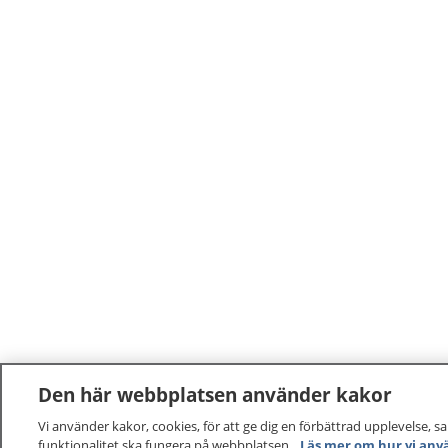
Den här webbplatsen använder kakor
Vi använder kakor, cookies, för att ge dig en förbättrad upplevelse, s
funktionalitet ska fungera på webbplatsen.
Läs mer om hur vi anv