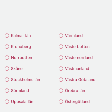
Kalmar län
Värmland
Kronoberg
Västerbotten
Norrbotten
Västernorrland
Skåne
Västmanland
Stockholms län
Västra Götaland
Sörmland
Örebro län
Uppsala län
Östergötland