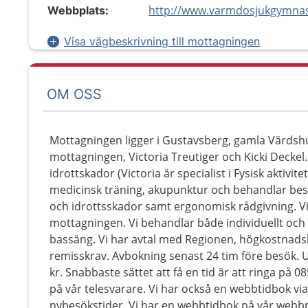
http://www.varmdosjukgymnas
Webbplats:
Visa vägbeskrivning till mottagningen
OM OSS
Mottagningen ligger i Gustavsberg, gamla Värdshu
mottagningen, Victoria Treutiger och Kicki Deckel.
idrottskador (Victoria är specialist i Fysisk aktivit
medicinsk träning, akupunktur och behandlar bes
och idrottsskador samt ergonomisk rådgivning. Vi
mottagningen. Vi behandlar både individuellt och i 
bassäng. Vi har avtal med Regionen, högkostnadsko
remisskrav. Avbokning senast 24 tim före besök. 
kr. Snabbaste sättet att få en tid är att ringa p
på vår telesvarare. Vi har också en webbtidbok vi
nybesökstider. Vi har en webbtidbok på vår webbp