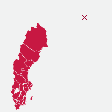
Stäng regionsvälj