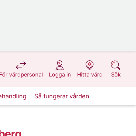
på 1177.se
på 1177.se
på 1177.se
på 1177.se
För vårdpersonal
Logga in
Hitta vård
Sök
ehandling
Så fungerar vården
sberg