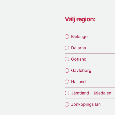
Välj region:
Blekinge
Dalarna
Gotland
Gävleborg
Halland
Jämtland Härjedalen
Jönköpings län