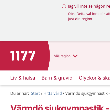
Jag vill inte se någon 
Obs! Detta val innebär att
just din region.
Till startsidan för 1177
Välj
region
Liv & hälsa
Barn & gravid
Olyckor & sk
Du är här:
Start
Hitta vård
Värmdö sjukgymnastik - 
Värmdö sjukgymnastik - 